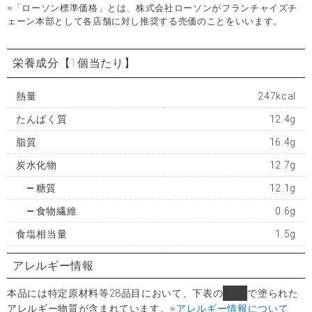
※「ローソン標準価格」とは、株式会社ローソンがフランチャイズチ
ェーン本部として各店舗に対し推奨する売価のことをいいます。
栄養成分
【1個当たり】
熱量
247kcal
たんぱく質
12.4g
脂質
16.4g
炭水化物
12.7g
糖質
12.1g
食物繊維
0.6g
食塩相当量
1.5g
アレルギー情報
本品には特定原材料等28品目において、下表の
■
で塗られた
アレルギー物質が含まれています。
※
アレルギー情報について