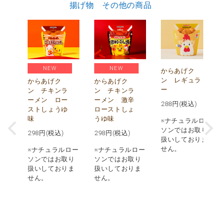
揚げ物 その他の商品
NEW
NEW
)
からあげク
ン レギュラ
からあげク
からあげク
ー
ン チキンラ
ン チキンラ
価
ーメン ロー
ーメン 激辛
)
288
円(税込)
ストしょうゆ
ローストしょ
味
うゆ味
ロー
※ナチュラルロー
取り
ソンではお取り
298
円(税込)
298
円(税込)
りま
扱いしておりま
せん。
※ナチュラルロー
※ナチュラルロー
実施
ソンではお取り
ソンではお取り
品の
扱いしておりま
扱いしておりま
での
せん。
せん。
あり