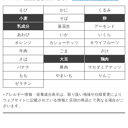
えび
かに
くるみ
小麦
そば
卵
乳成分
落花生
アーモンド
あわび
いか
いくら
オレンジ
カシューナッツ
キウイフルーツ
牛肉
ごま
さけ
さば
大豆
鶏肉
バナナ
豚肉
マカダミアナッツ
もも
やまいも
りんご
ゼラチン
※アレルギー情報・栄養成分表示は、取り扱い地域や仕様変更により
ウェブサイトに記載されている情報と店頭の商品とで異なる場合がご
ざいます。