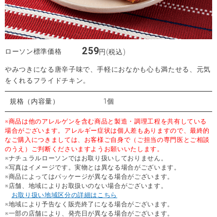
259
ローソン標準価格
円(税込)
やみつきになる唐辛子味で、手軽におなかも心も満たせる、元気
をくれるフライドチキン。
規格（内容量）
1個
※商品は他のアレルゲンを含む商品と製造・調理工程を共有している
場合がございます。アレルギー症状は個人差もありますので、最終的
なご購入につきましては、お客様ご自身で（ご担当の専門医とご相談
のうえ）ご判断くださいますようお願いいたします。
※ナチュラルローソンではお取り扱いしておりません。
※写真はイメージです。実物とは異なる場合がございます。
※商品によってはパッケージが異なる場合がございます。
※店舗、地域によりお取扱いのない場合がございます。
お取り扱い地域区分の詳細はこちら
※地域により予告なく販売終了になる場合がございます。
※一部の店舗により、発売日が異なる場合がございます。