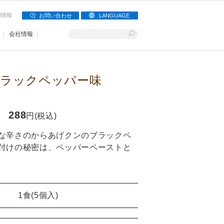
用情報
お問い合わせ
LANGUAGE
会社情報
ラックペッパー味
288
円(税込)
な辛さのからあげクンのブラックペ
付けの秘密は、ペッパーペーストと
1食(5個入)