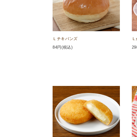
Ｌチキバンズ
Ｌ
84
円(税込)
29