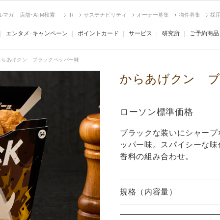
ルマガ
店舗･ATM検索
IR
サステナビリティ
オーナー募集
物件募集
採
エンタメ･キャンペーン
ポイントカード
サービス
研究所
ご予約商品
からあげクン ブラックペッパー味
からあげクン ブ
ローソン標準価格
ブラックな装いにシャープ
ッパー味。スパイシーな味
香料の組み合わせ。
規格（内容量）