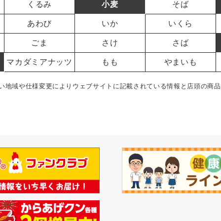
くるみ
小麦
そば
あわび
いか
いくら
ごま
さけ
さば
マカダミアナッツ
もも
やまいも
い地域や仕様変更によりウェブサイトに記載されている情報と店頭の商品