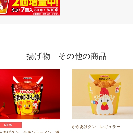
揚げ物 その他の商品
NEW
からあげクン レギュラー
らあげクン チキンラーメン 激