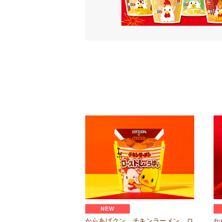
NEW
からあげクン チキンラーメン ロ
か