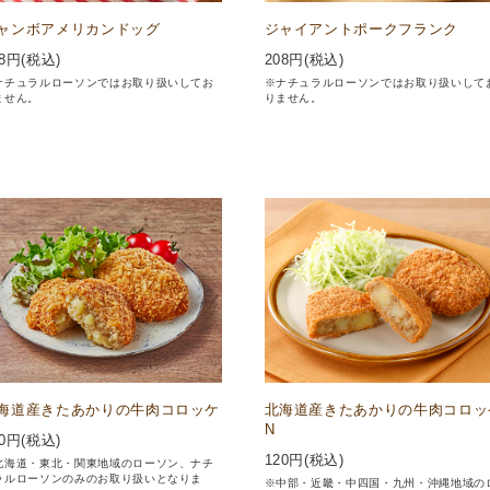
ャンボアメリカンドッグ
ジャイアントポークフランク
8
円(税込)
208
円(税込)
ナチュラルローソンではお取り扱いしてお
※ナチュラルローソンではお取り扱いして
ません。
りません。
海道産きたあかりの牛肉コロッケ
北海道産きたあかりの牛肉コロッ
N
0
円(税込)
120
円(税込)
北海道・東北・関東地域のローソン、ナチ
ラルローソンのみのお取り扱いとなりま
※中部・近畿・中四国・九州・沖縄地域の