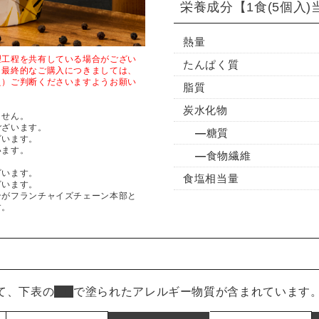
栄養成分
【1食(5個入
熱量
理工程を共有している場合がござい
たんぱく質
、最終的なご購入につきましては、
え）ご判断くださいますようお願い
脂質
炭水化物
ません。
ございます。
糖質
ざいます。
います。
食物繊維
ざいます。
食塩相当量
ざいます。
ンがフランチャイズチェーン本部と
す。
て、下表の
■
で塗られたアレルギー物質が含まれています