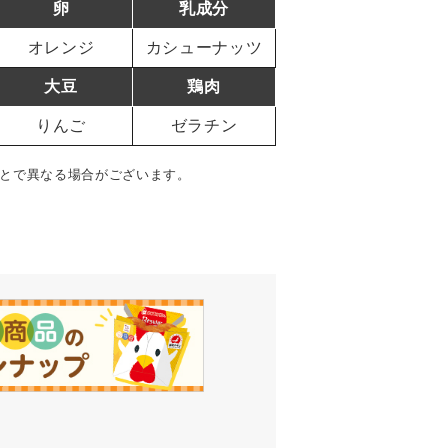
卵
乳成分
オレンジ
カシューナッツ
大豆
鶏肉
りんご
ゼラチン
とで異なる場合がございます。