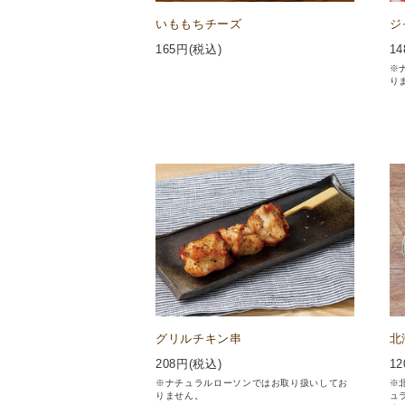
いももちチーズ
ジ
165
円(税込)
14
※
り
グリルチキン串
北
208
円(税込)
12
※ナチュラルローソンではお取り扱いしてお
※
りません。
ュ