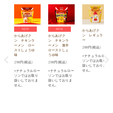
NEW
NEW
)
からあげク
ン レギュラ
からあげク
からあげク
ー
ン チキンラ
ン チキンラ
価
ーメン ロー
ーメン 激辛
)
288
円(税込)
ストしょうゆ
ローストしょ
味
うゆ味
ロー
※ナチュラルロー
取り
ソンではお取り
298
円(税込)
298
円(税込)
りま
扱いしておりま
せん。
※ナチュラルロー
※ナチュラルロー
実施
ソンではお取り
ソンではお取り
品の
扱いしておりま
扱いしておりま
での
せん。
せん。
あり