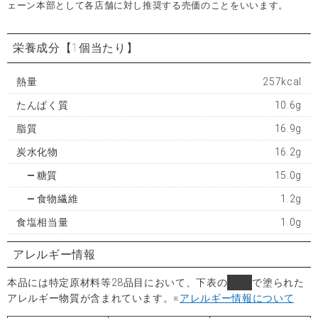
ェーン本部として各店舗に対し推奨する売価のことをいいます。
栄養成分
【1個当たり】
熱量
257kcal
たんぱく質
10.6g
脂質
16.9g
炭水化物
16.2g
糖質
15.0g
食物繊維
1.2g
食塩相当量
1.0g
アレルギー情報
本品には特定原材料等28品目において、下表の
■
で塗られた
アレルギー物質が含まれています。
※
アレルギー情報について