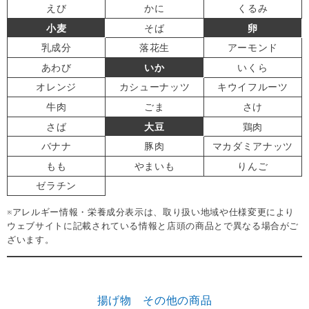
えび
かに
くるみ
小麦
そば
卵
乳成分
落花生
アーモンド
あわび
いか
いくら
オレンジ
カシューナッツ
キウイフルーツ
牛肉
ごま
さけ
さば
大豆
鶏肉
バナナ
豚肉
マカダミアナッツ
もも
やまいも
りんご
ゼラチン
※アレルギー情報・栄養成分表示は、取り扱い地域や仕様変更により
ウェブサイトに記載されている情報と店頭の商品とで異なる場合がご
ざいます。
揚げ物 その他の商品