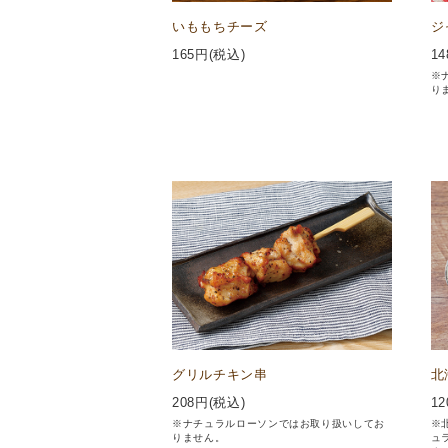
いももちチーズ
ジ
165
円(税込)
14
※
り
グリルチキン串
北
208
円(税込)
12
※ナチュラルローソンではお取り扱いしてお
※
りません。
ュ