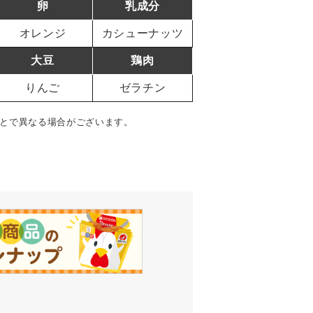
卵
乳成分
オレンジ
カシューナッツ
大豆
鶏肉
りんご
ゼラチン
とで異なる場合がございます。