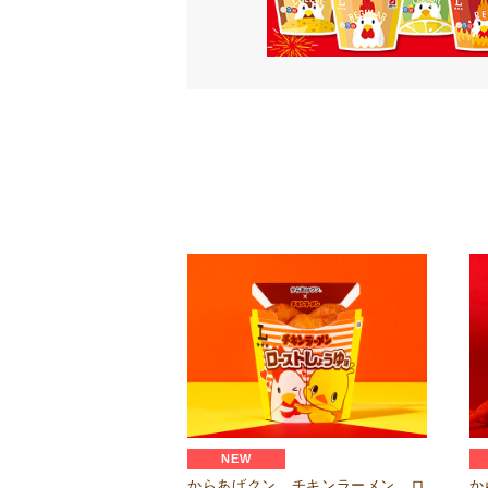
NEW
からあげクン チキンラーメン ロ
か