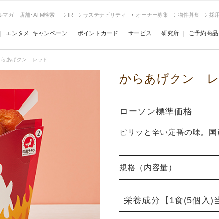
ルマガ
店舗･ATM検索
IR
サステナビリティ
オーナー募集
物件募集
採
エンタメ･キャンペーン
ポイントカード
サービス
研究所
ご予約商品
からあげクン レッド
からあげクン 
ローソン標準価格
ピリッと辛い定番の味。国
規格（内容量）
栄養成分
【1食(5個入