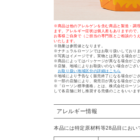
※商品は他のアレルゲンを含む商品と製造・調
ます。アレルギー症状は個人差もありますので
お客様ご自身で（ご担当の専門医とご相談のう
いたします。
※熱量は参照値となります。
※ナチュラルローソンではお取り扱いしており
※写真はイメージです。実物とは異なる場合が
※商品によってはパッケージが異なる場合がご
※店舗、地域によりお取扱いのない場合がござ
お取り扱い地域区分の詳細はこちら
※地域により予告なく販売終了になる場合がご
※一部の店舗により、発売日が異なる場合がご
※「ローソン標準価格」とは、株式会社ローソ
して各店舗に対し推奨する売価のことをいいま
アレルギー情報
本品には特定原材料等28品目におい