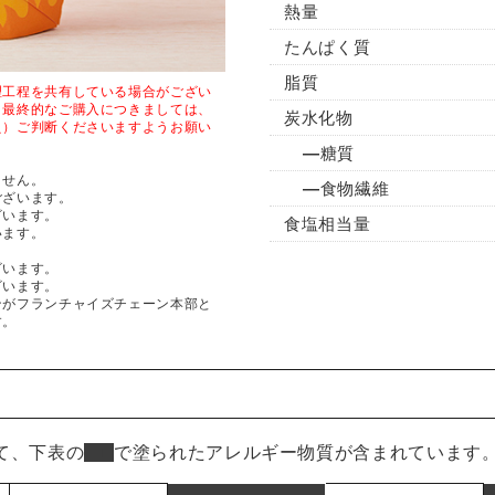
熱量
たんぱく質
脂質
理工程を共有している場合がござい
、最終的なご購入につきましては、
炭水化物
え）ご判断くださいますようお願い
糖質
ません。
食物繊維
ございます。
ざいます。
食塩相当量
います。
ざいます。
ざいます。
ンがフランチャイズチェーン本部と
す。
て、下表の
■
で塗られたアレルギー物質が含まれています