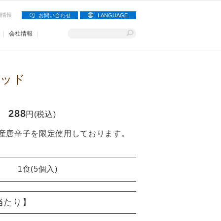
用情報
お問い合わせ
LANGUAGE
会社情報
レッド
288
円(税込)
産唐辛子を限定使用しております。
1食(5個入)
)当たり】