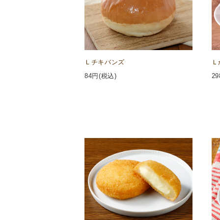
Ｌチキバンズ
Ｌ
84
円(税込)
29