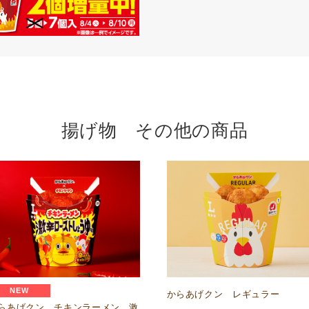
揚げ物 その他の商品
NEW
からあげクン レギュラー
らあげクン チキンラーメン 激