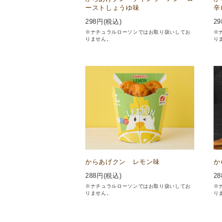
ーストしょうゆ味
辛
298
円(税込)
29
※ナチュラルローソンではお取り扱いしてお
※
りません。
り
からあげクン レモン味
か
288
円(税込)
28
※ナチュラルローソンではお取り扱いしてお
※
りません。
り