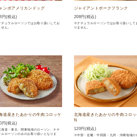
ャンボアメリカンドッグ
ジャイアントポークフランク
8
円(税込)
208
円(税込)
ナチュラルローソンではお取り扱いしてお
※ナチュラルローソンではお取り扱いして
ません。
りません。
海道産きたあかりの牛肉コロッケ
北海道産きたあかりの牛肉コロッ
N
0
円(税込)
120
円(税込)
北海道・東北・関東地域のローソン、ナチ
ラルローソンのみのお取り扱いとなりま
※中部・近畿・中四国・九州・沖縄地域の