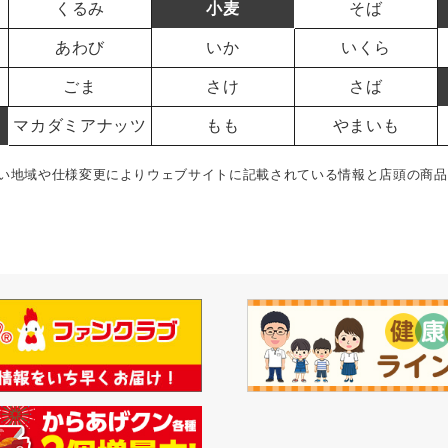
くるみ
小麦
そば
あわび
いか
いくら
ごま
さけ
さば
マカダミアナッツ
もも
やまいも
い地域や仕様変更によりウェブサイトに記載されている情報と店頭の商品