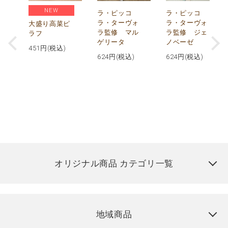
NEW
リ
ラ・ピッコ
ラ・ピッコ
ー
ラ・ターヴォ
ラ・ターヴォ
大盛り高菜ピ
ラ監修 マル
ラ監修 ジェ
ラフ
ゲリータ
ノベーゼ
451
円(税込)
624
円(税込)
624
円(税込)
オリジナル商品 カテゴリ一覧
地域商品