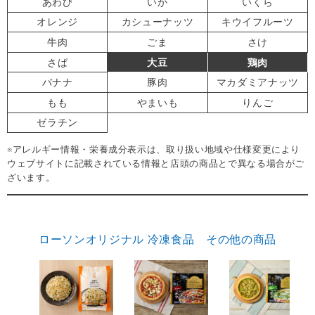
あわび
いか
いくら
オレンジ
カシューナッツ
キウイフルーツ
牛肉
ごま
さけ
さば
大豆
鶏肉
バナナ
豚肉
マカダミアナッツ
もも
やまいも
りんご
ゼラチン
※アレルギー情報・栄養成分表示は、取り扱い地域や仕様変更により
ウェブサイトに記載されている情報と店頭の商品とで異なる場合がご
ざいます。
ローソンオリジナル 冷凍食品 その他の商品