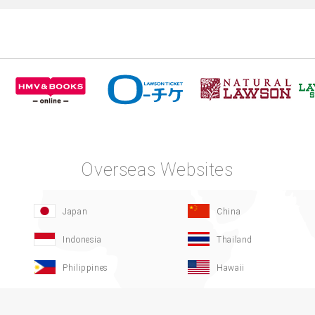
Overseas Websites
Japan
China
Indonesia
Thailand
Philippines
Hawaii