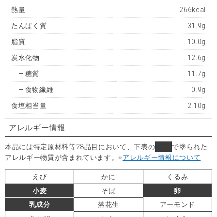
熱量
266kcal
たんぱく質
31.9g
脂質
10.0g
炭水化物
12.6g
糖質
11.7g
食物繊維
0.9g
食塩相当量
2.10g
アレルギー情報
本品には特定原材料等28品目において、下表の
■
で塗られた
アレルギー物質が含まれています。
※
アレルギー情報について
えび
かに
くるみ
小麦
そば
卵
乳成分
落花生
アーモンド