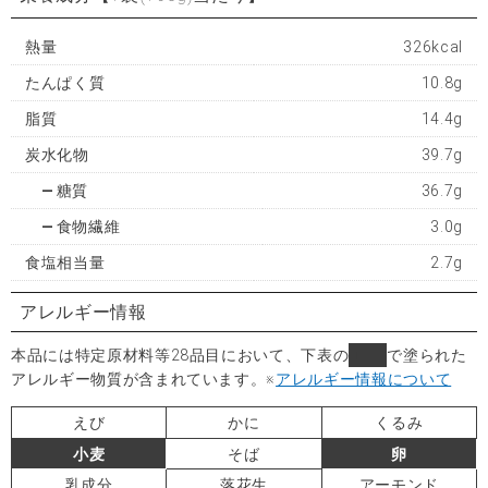
熱量
326kcal
たんぱく質
10.8g
脂質
14.4g
炭水化物
39.7g
糖質
36.7g
食物繊維
3.0g
食塩相当量
2.7g
アレルギー情報
本品には特定原材料等28品目において、下表の
■
で塗られた
アレルギー物質が含まれています。
※
アレルギー情報について
えび
かに
くるみ
小麦
そば
卵
乳成分
落花生
アーモンド