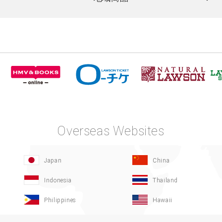
Overseas Websites
Japan
China
Indonesia
Thailand
Philippines
Hawaii