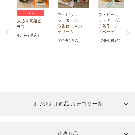
NEW
リ
ラ・ピッコ
ラ・ピッコ
ー
ラ・ターヴォ
ラ・ターヴォ
大盛り高菜ピ
ラ監修 マル
ラ監修 ジェ
ラフ
ゲリータ
ノベーゼ
451
円(税込)
624
円(税込)
624
円(税込)
オリジナル商品 カテゴリ一覧
地域商品