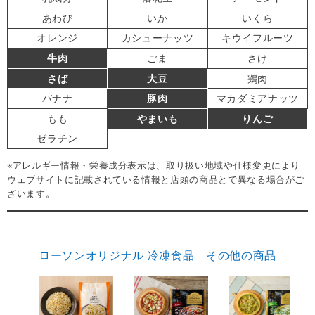
あわび
いか
いくら
オレンジ
カシューナッツ
キウイフルーツ
牛肉
ごま
さけ
さば
大豆
鶏肉
バナナ
豚肉
マカダミアナッツ
もも
やまいも
りんご
ゼラチン
※アレルギー情報・栄養成分表示は、取り扱い地域や仕様変更により
ウェブサイトに記載されている情報と店頭の商品とで異なる場合がご
ざいます。
ローソンオリジナル 冷凍食品 その他の商品