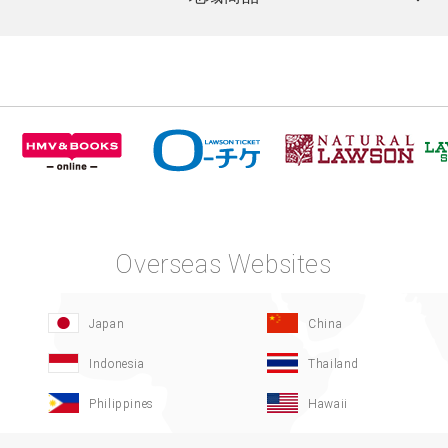
Overseas Websites
Japan
China
Indonesia
Thailand
Philippines
Hawaii