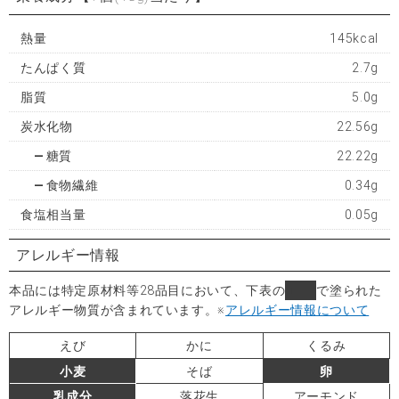
熱量
145kcal
たんぱく質
2.7g
脂質
5.0g
炭水化物
22.56g
糖質
22.22g
食物繊維
0.34g
食塩相当量
0.05g
アレルギー情報
本品には特定原材料等28品目において、下表の
■
で塗られた
アレルギー物質が含まれています。
※
アレルギー情報について
えび
かに
くるみ
小麦
そば
卵
乳成分
落花生
アーモンド