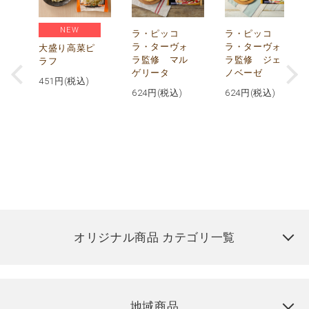
NEW
リ
ラ・ピッコ
ラ・ピッコ
ー
ラ・ターヴォ
ラ・ターヴォ
大盛り高菜ピ
ラ監修 マル
ラ監修 ジェ
ラフ
ゲリータ
ノベーゼ
451
円(税込)
624
円(税込)
624
円(税込)
オリジナル商品 カテゴリ一覧
地域商品