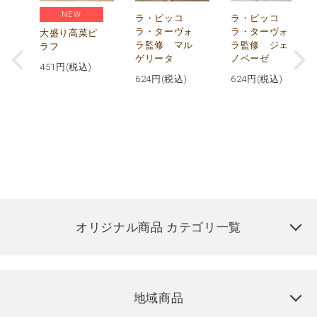
NEW
リ
ラ・ピッコ
ラ・ピッコ
ー
ラ・ターヴォ
ラ・ターヴォ
大盛り高菜ピ
ラ監修 マル
ラ監修 ジェ
ラフ
ゲリータ
ノベーゼ
451
円(税込)
624
円(税込)
624
円(税込)
オリジナル商品 カテゴリ一覧
地域商品