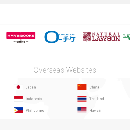
Overseas Websites
Japan
China
Indonesia
Thailand
Philippines
Hawaii