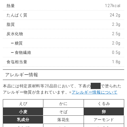
熱量
127kcal
たんぱく質
24.2g
脂質
2.3g
炭水化物
2.5g
糖質
2.0g
食物繊維
0.5g
食塩相当量
1.8g
アレルギー情報
本品には特定原材料等28品目において、下表の
■
で塗られた
アレルギー物質が含まれています。
※
アレルギー情報について
えび
かに
くるみ
小麦
そば
卵
乳成分
落花生
アーモンド