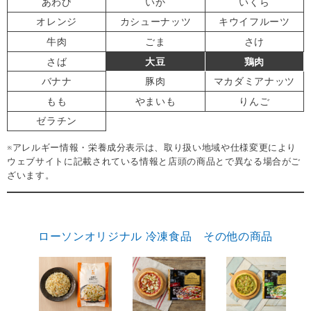
あわび
いか
いくら
オレンジ
カシューナッツ
キウイフルーツ
牛肉
ごま
さけ
さば
大豆
鶏肉
バナナ
豚肉
マカダミアナッツ
もも
やまいも
りんご
ゼラチン
※アレルギー情報・栄養成分表示は、取り扱い地域や仕様変更により
ウェブサイトに記載されている情報と店頭の商品とで異なる場合がご
ざいます。
ローソンオリジナル 冷凍食品 その他の商品