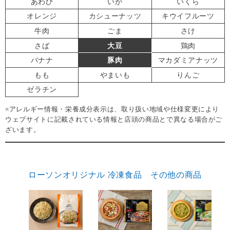
あわび
いか
いくら
オレンジ
カシューナッツ
キウイフルーツ
牛肉
ごま
さけ
さば
大豆
鶏肉
バナナ
豚肉
マカダミアナッツ
もも
やまいも
りんご
ゼラチン
※アレルギー情報・栄養成分表示は、取り扱い地域や仕様変更により
ウェブサイトに記載されている情報と店頭の商品とで異なる場合がご
ざいます。
ローソンオリジナル 冷凍食品 その他の商品