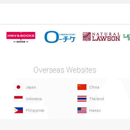
Overseas Websites
Japan
China
Indonesia
Thailand
Philippines
Hawaii