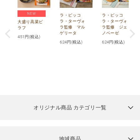
NEW
リ
ラ・ピッコ
ラ・ピッコ
ー
ラ・ターヴォ
ラ・ターヴォ
大盛り高菜ピ
ラ監修 マル
ラ監修 ジェ
ラフ
ゲリータ
ノベーゼ
451
円(税込)
624
円(税込)
624
円(税込)
オリジナル商品 カテゴリ一覧
地域商品