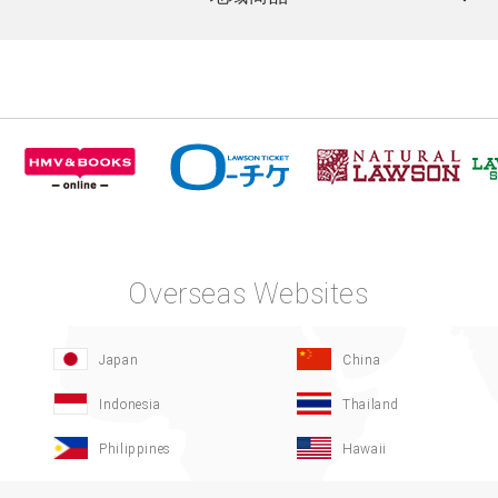
Overseas Websites
Japan
China
Indonesia
Thailand
Philippines
Hawaii