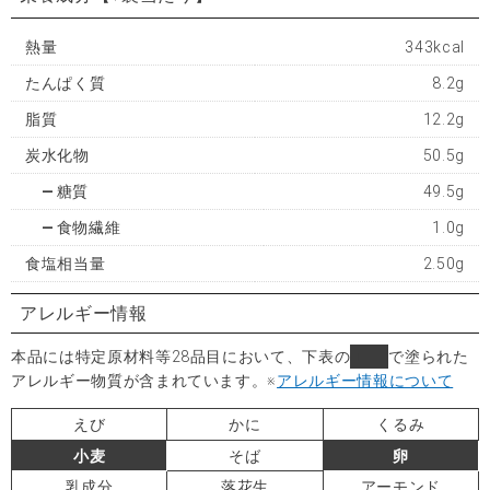
熱量
343kcal
たんぱく質
8.2g
脂質
12.2g
炭水化物
50.5g
糖質
49.5g
食物繊維
1.0g
食塩相当量
2.50g
アレルギー情報
本品には特定原材料等28品目において、下表の
■
で塗られた
アレルギー物質が含まれています。
※
アレルギー情報について
えび
かに
くるみ
小麦
そば
卵
乳成分
落花生
アーモンド