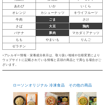
あわび
いか
いくら
オレンジ
カシューナッツ
キウイフルーツ
牛肉
ごま
さけ
さば
大豆
鶏肉
バナナ
豚肉
マカダミアナッツ
もも
やまいも
りんご
ゼラチン
※アレルギー情報・栄養成分表示は、取り扱い地域や仕様変更により
ウェブサイトに記載されている情報と店頭の商品とで異なる場合がご
ざいます。
ローソンオリジナル 冷凍食品 その他の商品