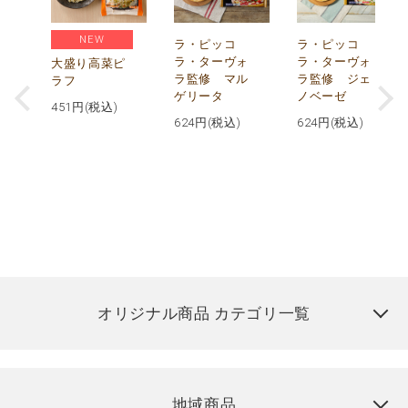
NEW
リ
ラ・ピッコ
ラ・ピッコ
ー
ラ・ターヴォ
ラ・ターヴォ
大盛り高菜ピ
ラ監修 マル
ラ監修 ジェ
ラフ
ゲリータ
ノベーゼ
451
円(税込)
624
円(税込)
624
円(税込)
オリジナル商品 カテゴリ一覧
地域商品