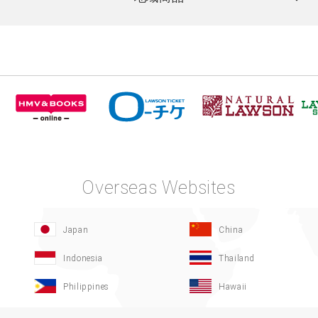
Overseas Websites
Japan
China
Indonesia
Thailand
Philippines
Hawaii