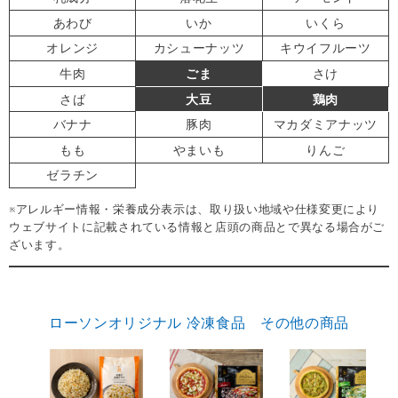
あわび
いか
いくら
オレンジ
カシューナッツ
キウイフルーツ
牛肉
ごま
さけ
さば
大豆
鶏肉
バナナ
豚肉
マカダミアナッツ
もも
やまいも
りんご
ゼラチン
※アレルギー情報・栄養成分表示は、取り扱い地域や仕様変更により
ウェブサイトに記載されている情報と店頭の商品とで異なる場合がご
ざいます。
ローソンオリジナル 冷凍食品 その他の商品