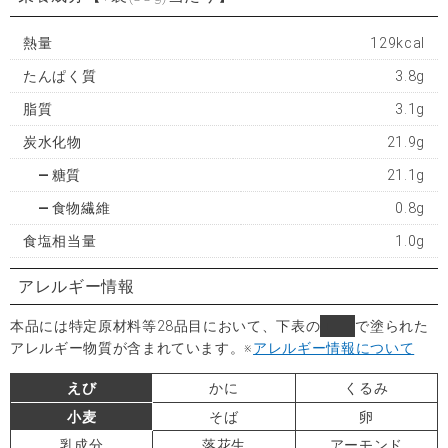
熱量
129kcal
たんぱく質
3.8g
脂質
3.1g
炭水化物
21.9g
糖質
21.1g
食物繊維
0.8g
食塩相当量
1.0g
アレルギー情報
本品には特定原材料等28品目において、下表の
■
で塗られた
アレルギー物質が含まれています。
※
アレルギー情報について
えび
かに
くるみ
小麦
そば
卵
乳成分
落花生
アーモンド