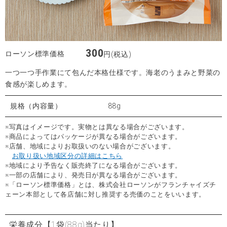
300
ローソン標準価格
円(税込)
一つ一つ手作業にて包んだ本格仕様です。海老のうまみと野菜の
食感が楽しめます。
規格（内容量）
88g
※写真はイメージです。実物とは異なる場合がございます。
※商品によってはパッケージが異なる場合がございます。
※店舗、地域によりお取扱いのない場合がございます。
お取り扱い地域区分の詳細はこちら
※地域により予告なく販売終了になる場合がございます。
※一部の店舗により、発売日が異なる場合がございます。
※「ローソン標準価格」とは、株式会社ローソンがフランチャイズチ
ェーン本部として各店舗に対し推奨する売価のことをいいます。
栄養成分
【1袋(88g)当たり】