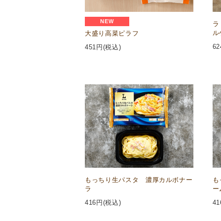
NEW
ラ
ル
大盛り高菜ピラフ
62
451
円(税込)
もっちり生パスタ 濃厚カルボナー
も
ラ
ー
416
円(税込)
41