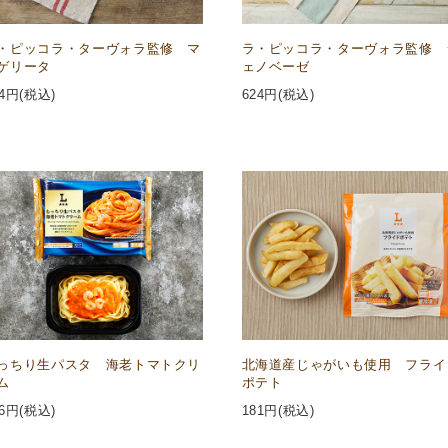
・ピッコラ・ターヴォラ監修 マ
ラ・ピッコラ・ターヴォラ監修 
ゲリータ
ェノベーゼ
4
円(税込)
624
円(税込)
っちり生パスタ 海老トマトクリ
北海道産じゃがいも使用 フライ
ム
ポテト
6
円(税込)
181
円(税込)