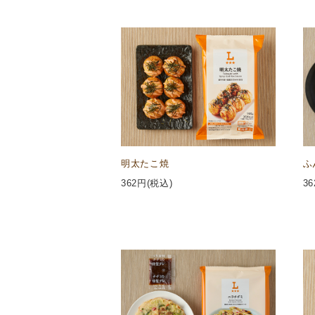
明太たこ焼
ふ
362
円(税込)
36