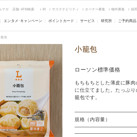
ルマガ
店舗･ATM検索
IR
サステナビリティ
オーナー募集
物件募集
採
エンタメ･キャンペーン
ポイントカード
サービス
研究所
ご予約商品
小籠包
小籠包
ローソン標準価格
もちもちとした薄皮に豚肉
に仕立てました。たっぷり
籠包です。
規格（内容量）