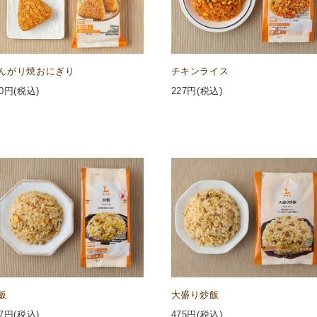
んがり焼おにぎり
チキンライス
0
円(税込)
227
円(税込)
飯
大盛り炒飯
7
円(税込)
475
円(税込)