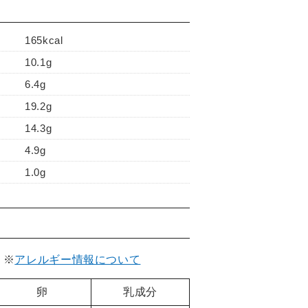
】
165kcal
10.1g
6.4g
19.2g
14.3g
4.9g
1.0g
。
※
アレルギー情報について
卵
乳成分