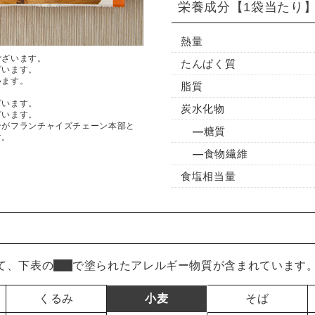
栄養成分
【1袋当たり
熱量
ございます。
たんぱく質
ざいます。
います。
脂質
ざいます。
炭水化物
ざいます。
ンがフランチャイズチェーン本部と
糖質
す。
食物繊維
食塩相当量
て、下表の
■
で塗られたアレルギー物質が含まれています
くるみ
小麦
そば