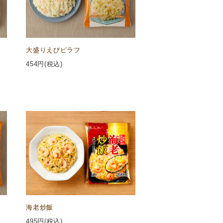
大盛りえびピラフ
454
円(税込)
海老炒飯
495
円(税込)