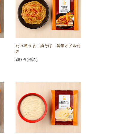
たれ激うま！油そば 旨辛オイル付
き
297
円(税込)