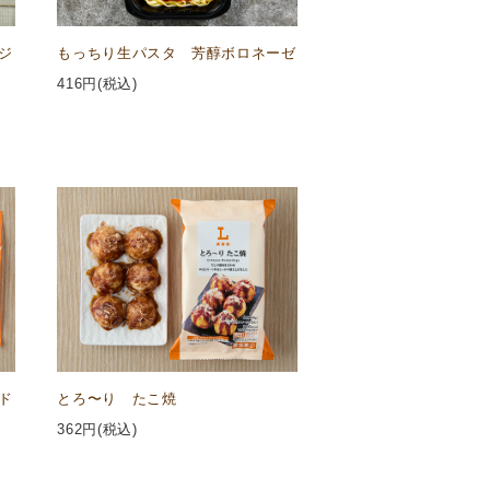
ジ
もっちり生パスタ 芳醇ボロネーゼ
416
円(税込)
ド
とろ〜り たこ焼
362
円(税込)