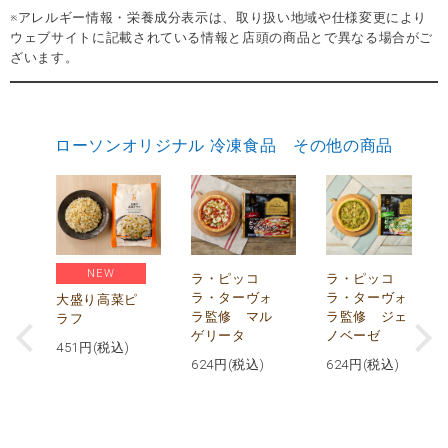
※アレルギー情報・栄養成分表示は、取り扱い地域や仕様変更により
ウェブサイトに記載されている情報と店頭の商品とで異なる場合がご
ざいます。
ローソンオリジナル 冷凍食品 その他の商品
NEW
リ
ラ・ピッコ
ラ・ピッコ
ー
ラ・ターヴォ
ラ・ターヴォ
大盛り高菜ピ
ラ監修 マル
ラ監修 ジェ
ラフ
ゲリータ
ノベーゼ
451
円(税込)
624
円(税込)
624
円(税込)