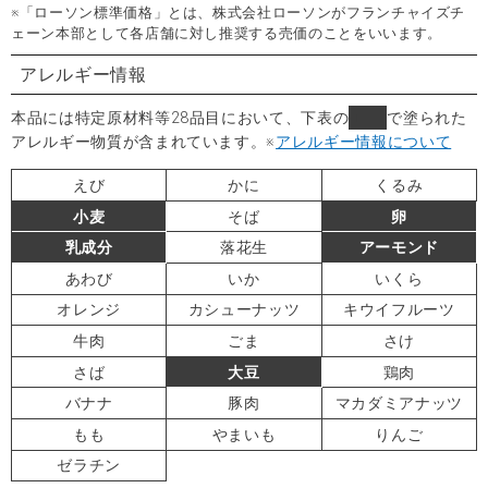
※「ローソン標準価格」とは、株式会社ローソンがフランチャイズチ
ェーン本部として各店舗に対し推奨する売価のことをいいます。
アレルギー情報
本品には特定原材料等28品目において、下表の
■
で塗られた
アレルギー物質が含まれています。
※
アレルギー情報について
えび
かに
くるみ
小麦
そば
卵
乳成分
落花生
アーモンド
あわび
いか
いくら
オレンジ
カシューナッツ
キウイフルーツ
牛肉
ごま
さけ
さば
大豆
鶏肉
バナナ
豚肉
マカダミアナッツ
もも
やまいも
りんご
ゼラチン