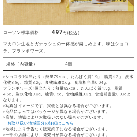
497
ローソン標準価格
円(税込)
マカロン生地とガナッシュの一体感が楽しめます。味はショコ
ラ、フランボワーズ。
規格（内容量）
4個
※ショコラ1個当たり：熱量79kcal、たんぱく質1.9g、脂質4.2g、炭水
化物8.8g、糖質8.2g、食物繊維0.6g、食塩相当量0.04g、
フランボワーズ1個当たり：熱量82kcal、たんぱく質1.5g、脂質
4.6g、炭水化物8.8g、糖質8.5g、食物繊維0.3g、食塩相当量0.03gと
なります。
※写真はイメージです。実物とは異なる場合がございます。
※商品によってはパッケージが異なる場合がございます。
※店舗、地域によりお取扱いのない場合がございます。
お取り扱い地域区分の詳細はこちら
※地域により予告なく販売終了になる場合がございます。
※一部の店舗により、発売日が異なる場合がございます。