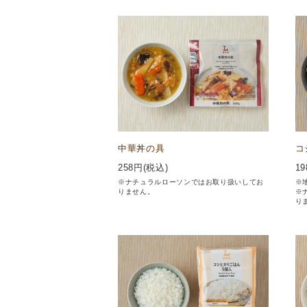
中華丼の具
コ
258
円(税込)
19
※ナチュラルローソンではお取り扱いしてお
※
りません。
※
り