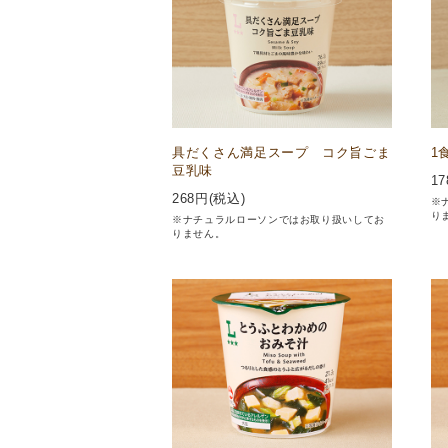
具だくさん満足スープ コク旨ごま
1
豆乳味
17
268
円(税込)
※
り
※ナチュラルローソンではお取り扱いしてお
りません。