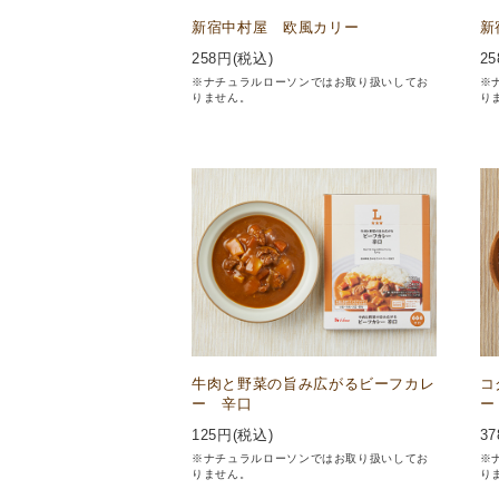
新宿中村屋 欧風カリー
新
258
円(税込)
25
※ナチュラルローソンではお取り扱いしてお
※
りません。
り
牛肉と野菜の旨み広がるビーフカレ
コ
ー 辛口
ー
125
円(税込)
37
※ナチュラルローソンではお取り扱いしてお
※
りません。
り