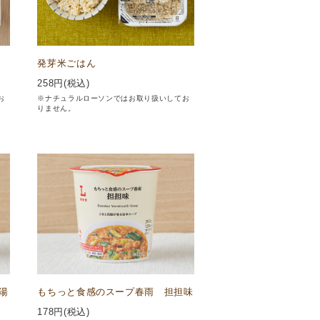
発芽米ごはん
258
円(税込)
お
※ナチュラルローソンではお取り扱いしてお
りません。
湯
もちっと食感のスープ春雨 担担味
178
円(税込)