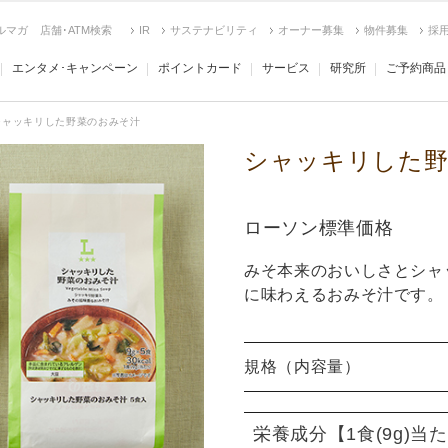
ルマガ
店舗･ATM検索
IR
サステナビリティ
オーナー募集
物件募集
採
エンタメ･キャンペーン
ポイントカード
サービス
研究所
ご予約商品
シャッキリした野菜のおみそ汁
シャッキリした野
ローソン標準価格
みそ本来のおいしさとシャ
に味わえるおみそ汁です。
規格（内容量）
栄養成分
【1食(9g)当