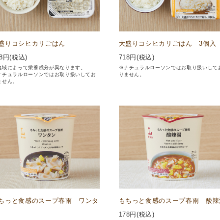
盛りコシヒカリごはん
大盛りコシヒカリごはん 3個入
8
円(税込)
718
円(税込)
地域によって栄養成分が異なります。
※ナチュラルローソンではお取り扱いして
ナチュラルローソンではお取り扱いしてお
りません。
ません。
ちっと食感のスープ春雨 ワンタ
もちっと食感のスープ春雨 酸辣
178
円(税込)