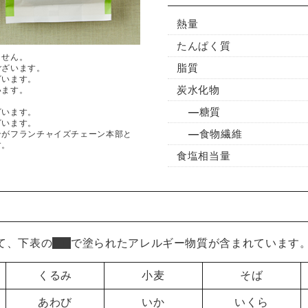
熱量
たんぱく質
ません。
脂質
ございます。
ざいます。
炭水化物
います。
糖質
ざいます。
ざいます。
食物繊維
ンがフランチャイズチェーン本部と
す。
食塩相当量
て、下表の
■
で塗られたアレルギー物質が含まれています
くるみ
小麦
そば
あわび
いか
いくら