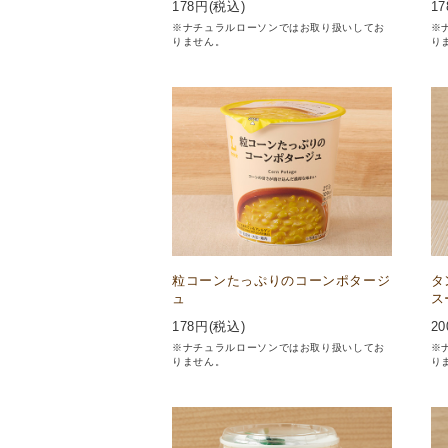
178
円(税込)
17
※ナチュラルローソンではお取り扱いしてお
※
りません。
り
粒コーンたっぷりのコーンポタージ
タ
ュ
ス
178
円(税込)
20
※ナチュラルローソンではお取り扱いしてお
※
りません。
り