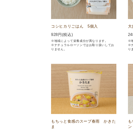
コシヒカリごはん 5個入
大
928
円(税込)
24
※地域によって栄養成分が異なります。
※
※ナチュラルローソンではお取り扱いしてお
※
りません。
り
もちっと食感のスープ春雨 かきた
も
ま
ン