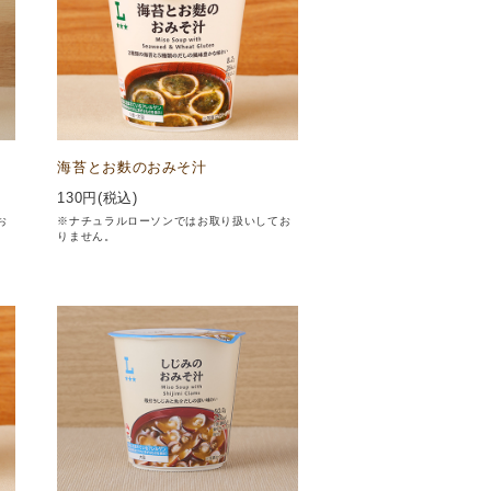
海苔とお麩のおみそ汁
130
円(税込)
お
※ナチュラルローソンではお取り扱いしてお
りません。