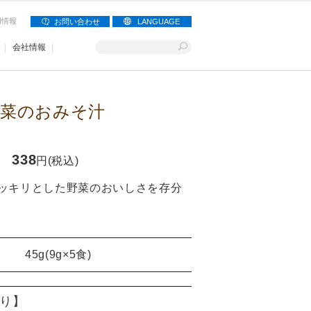
用情報
お問い合わせ
LANGUAGE
会社情報
菜のおみそ汁
338
円(税込)
ッキリとした野菜のおいしさを存分
45g(9g×5食)
たり】