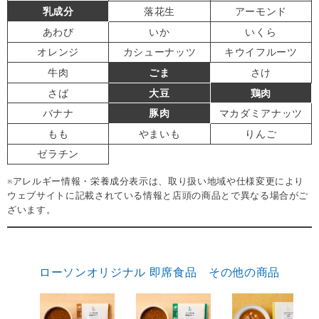
乳成分
落花生
アーモンド
あわび
いか
いくら
オレンジ
カシューナッツ
キウイフルーツ
牛肉
ごま
さけ
さば
大豆
鶏肉
バナナ
豚肉
マカダミアナッツ
もも
やまいも
りんご
ゼラチン
※アレルギー情報・栄養成分表示は、取り扱い地域や仕様変更により
ウェブサイトに記載されている情報と店頭の商品とで異なる場合がご
ざいます。
ローソンオリジナル 即席食品 その他の商品