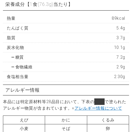
栄養成分
【1食(76.3g)当たり】
熱量
89kcal
たんぱく質
5.4g
脂質
3.7g
炭水化物
10.1g
糖質
7.2g
食物繊維
2.9g
食塩相当量
2.30g
アレルギー情報
本品には特定原材料等28品目において、下表の
■
で塗られた
アレルギー物質が含まれています。
※
アレルギー情報について
えび
かに
くるみ
小麦
そば
卵