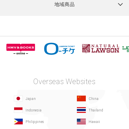
地域商品
Overseas Websites
Japan
China
Indonesia
Thailand
Philippines
Hawaii