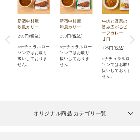
し
新宿中村屋
新宿中村屋
牛肉と野菜の
み
欧風カリー
和風カリー
旨み広がるビ
ーフカレー
258
円(税込)
258
円(税込)
甘口
※ナチュラルロー
※ナチュラルロー
125
円(税込)
ロー
ソンではお取り
ソンではお取り
取り
扱いしておりま
扱いしておりま
※ナチュラルロー
りま
せん。
せん。
ソンではお取り
扱いしておりま
せん。
オリジナル商品 カテゴリ一覧