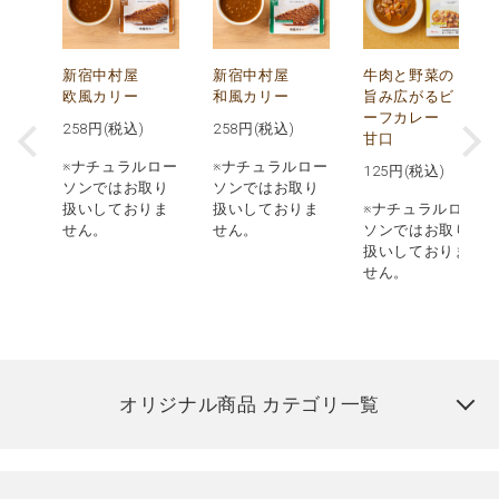
し
新宿中村屋
新宿中村屋
牛肉と野菜の
み
欧風カリー
和風カリー
旨み広がるビ
ーフカレー
258
円(税込)
258
円(税込)
甘口
※ナチュラルロー
※ナチュラルロー
125
円(税込)
ロー
ソンではお取り
ソンではお取り
取り
扱いしておりま
扱いしておりま
※ナチュラルロー
りま
せん。
せん。
ソンではお取り
扱いしておりま
せん。
オリジナル商品 カテゴリ一覧