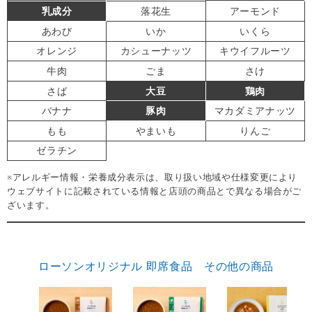
乳成分
落花生
アーモンド
あわび
いか
いくら
オレンジ
カシューナッツ
キウイフルーツ
牛肉
ごま
さけ
さば
大豆
鶏肉
バナナ
豚肉
マカダミアナッツ
もも
やまいも
りんご
ゼラチン
※アレルギー情報・栄養成分表示は、取り扱い地域や仕様変更により
ウェブサイトに記載されている情報と店頭の商品とで異なる場合がご
ざいます。
ローソンオリジナル 即席食品 その他の商品