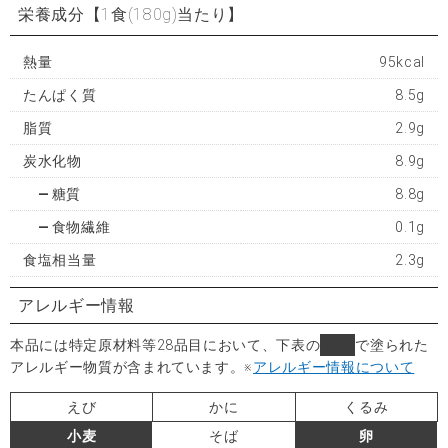
栄養成分
【1食(180g)当たり】
熱量
95kcal
たんぱく質
8.5g
脂質
2.9g
炭水化物
8.9g
糖質
8.8g
食物繊維
0.1g
食塩相当量
2.3g
アレルギー情報
本品には特定原材料等28品目において、下表の
■
で塗られた
アレルギー物質が含まれています。
※
アレルギー情報について
えび
かに
くるみ
小麦
そば
卵