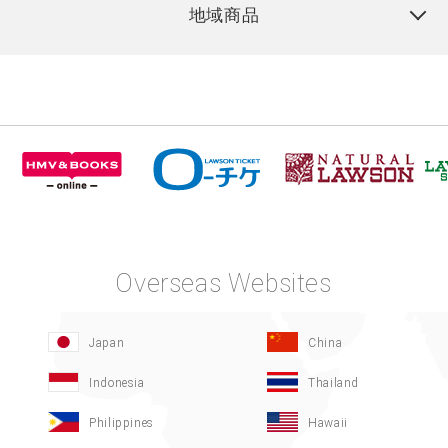
地域商品
Overseas Websites
Japan
China
Indonesia
Thailand
Philippines
Hawaii