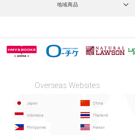
地域商品
Overseas Websites
Japan
China
Indonesia
Thailand
Philippines
Hawaii