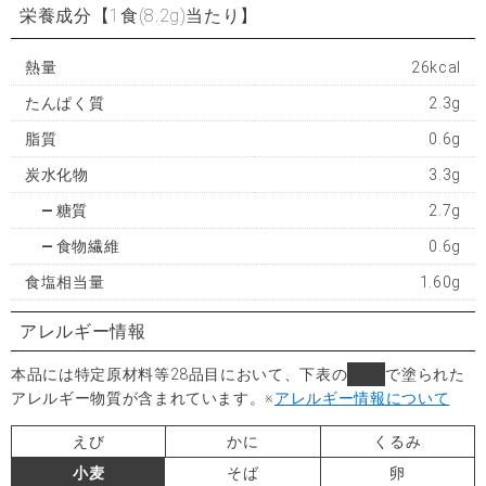
栄養成分
【1食(8.2g)当たり】
熱量
26kcal
たんぱく質
2.3g
脂質
0.6g
炭水化物
3.3g
糖質
2.7g
食物繊維
0.6g
食塩相当量
1.60g
アレルギー情報
本品には特定原材料等28品目において、下表の
■
で塗られた
アレルギー物質が含まれています。
※
アレルギー情報について
えび
かに
くるみ
小麦
そば
卵