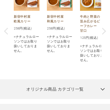
し
新宿中村屋
新宿中村屋
牛肉と野菜の
み
欧風カリー
和風カリー
旨み広がるビ
ーフカレー
258
円(税込)
258
円(税込)
甘口
※ナチュラルロー
※ナチュラルロー
125
円(税込)
ロー
ソンではお取り
ソンではお取り
取り
扱いしておりま
扱いしておりま
※ナチュラルロー
りま
せん。
せん。
ソンではお取り
扱いしておりま
せん。
オリジナル商品 カテゴリ一覧