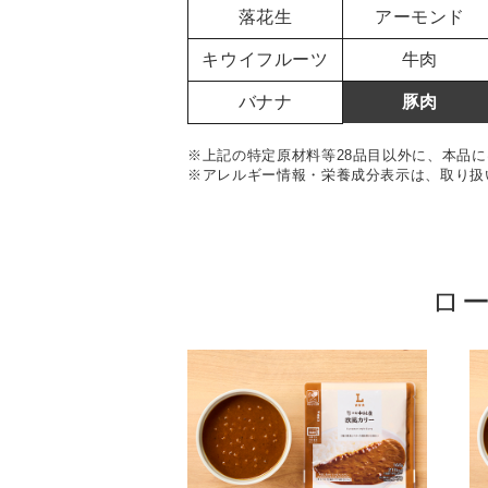
落花生
アーモンド
キウイフルーツ
牛肉
バナナ
豚肉
※上記の特定原材料等28品目以外に、本品に
※アレルギー情報・栄養成分表示は、取り扱
ロ