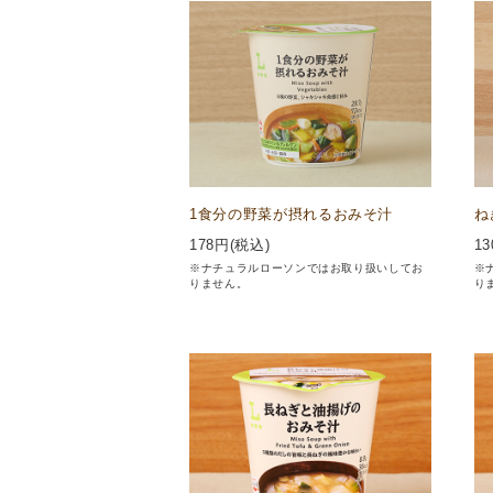
1食分の野菜が摂れるおみそ汁
ね
178
円(税込)
13
※ナチュラルローソンではお取り扱いしてお
※
りません。
り