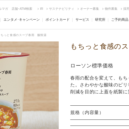
ルマガ
店舗･ATM検索
IR
サステナビリティ
オーナー募集
物件募集
採
エンタメ･キャンペーン
ポイントカード
サービス
研究所
ご予約商品
もちっと食感のスープ春雨 酸辣湯
もちっと食感のス
ローソン標準価格
春雨の配合を変えて、もち
た。さわやかな酸味のピリ
削減を目的に上蓋を紙製に
規格（内容量）