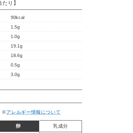
)当たり】
90kcal
1.5g
1.0g
19.1g
18.6g
0.5g
3.0g
。
※
アレルギー情報について
卵
乳成分