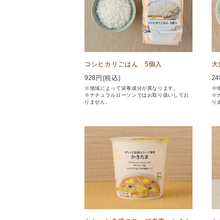
コシヒカリごはん 5個入
大
928
円(税込)
24
※地域によって栄養成分が異なります。
※
※ナチュラルローソンではお取り扱いしてお
※
りません。
り