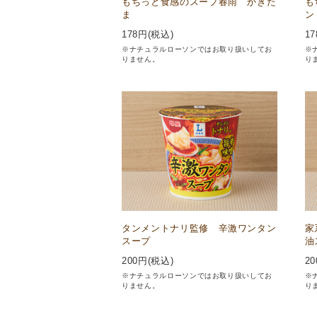
もちっと食感のスープ春雨 かきた
も
ま
ン
178
円(税込)
17
※ナチュラルローソンではお取り扱いしてお
※
りません。
り
タンメントナリ監修 辛激ワンタン
家
スープ
油
200
円(税込)
20
※ナチュラルローソンではお取り扱いしてお
※
りません。
り