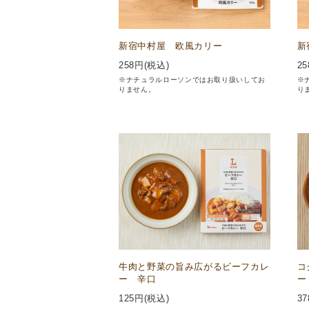
新宿中村屋 欧風カリー
新
258
円(税込)
25
※ナチュラルローソンではお取り扱いしてお
※
りません。
り
牛肉と野菜の旨み広がるビーフカレ
コ
ー 辛口
ー
125
円(税込)
37