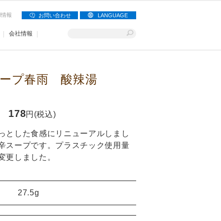
用情報
お問い合わせ
LANGUAGE
会社情報
ープ春雨 酸辣湯
178
円(税込)
っとした食感にリニューアルしまし
辛スープです。プラスチック使用量
変更しました。
27.5g