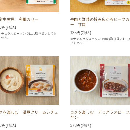
宿中村屋 和風カリー
牛肉と野菜の旨み広がるビーフカ
ー 甘口
8
円(税込)
125
円(税込)
ナチュラルローソンではお取り扱いしてお
ません。
※ナチュラルローソンではお取り扱いして
りません。
クを楽しむ 濃厚クリームシチュ
コクを楽しむ デミグラスビーフ
ヤシ
8
円(税込)
378
円(税込)