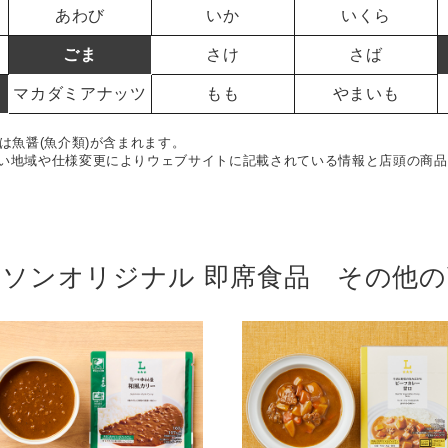
あわび
いか
いくら
ごま
さけ
さば
マカダミアナッツ
もも
やまいも
は魚醤(魚介類)が含まれます。
い地域や仕様変更によりウェブサイトに記載されている情報と店頭の商品
ーソンオリジナル 即席食品 その他の