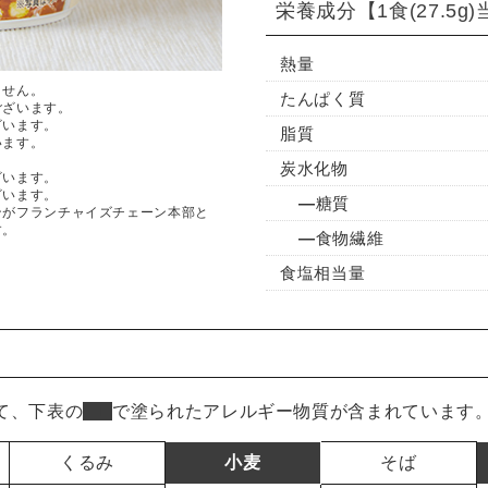
栄養成分
【1食(27.5g
熱量
ません。
たんぱく質
ございます。
ざいます。
脂質
います。
炭水化物
ざいます。
ざいます。
糖質
ンがフランチャイズチェーン本部と
す。
食物繊維
食塩相当量
て、下表の
■
で塗られたアレルギー物質が含まれています
くるみ
小麦
そば