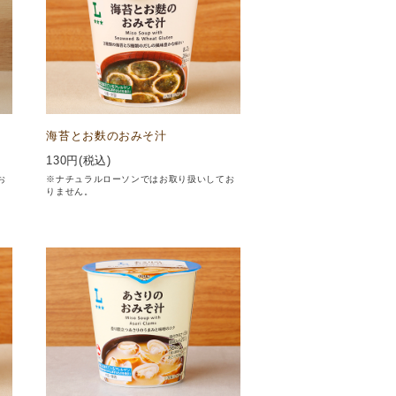
海苔とお麩のおみそ汁
130
円(税込)
お
※ナチュラルローソンではお取り扱いしてお
りません。