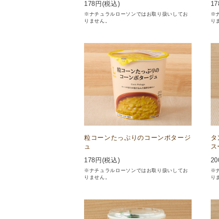
178
円(税込)
17
※ナチュラルローソンではお取り扱いしてお
※
りません。
り
粒コーンたっぷりのコーンポタージ
タ
ュ
ス
178
円(税込)
20
※ナチュラルローソンではお取り扱いしてお
※
りません。
り