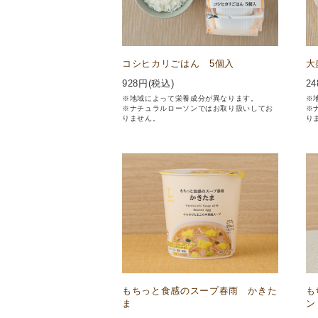
コシヒカリごはん 5個入
大
928
円(税込)
24
※地域によって栄養成分が異なります。
※
※ナチュラルローソンではお取り扱いしてお
※
りません。
り
もちっと食感のスープ春雨 かきた
も
ま
ン