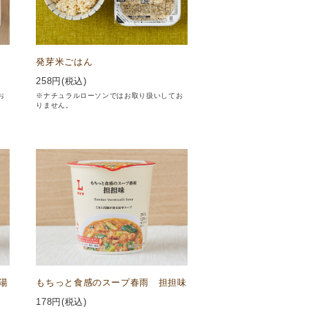
発芽米ごはん
258
円(税込)
お
※ナチュラルローソンではお取り扱いしてお
りません。
湯
もちっと食感のスープ春雨 担担味
178
円(税込)