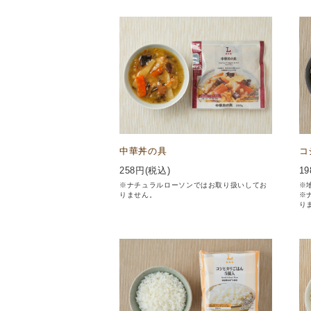
中華丼の具
コ
258
円(税込)
19
※ナチュラルローソンではお取り扱いしてお
※
りません。
※
り