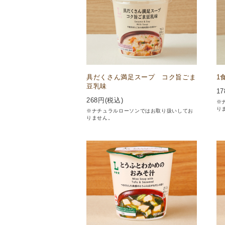
具だくさん満足スープ コク旨ごま
1
豆乳味
17
268
円(税込)
※
り
※ナチュラルローソンではお取り扱いしてお
りません。