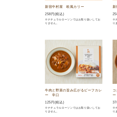
新宿中村屋 欧風カリー
新
258
円(税込)
25
※ナチュラルローソンではお取り扱いしてお
※
りません。
り
牛肉と野菜の旨み広がるビーフカレ
コ
ー 辛口
ー
125
円(税込)
37
※ナチュラルローソンではお取り扱いしてお
※
りません。
り