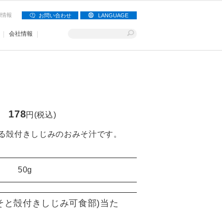
用情報
お問い合わせ
LANGUAGE
会社情報
汁
178
円(税込)
る殻付きしじみのおみそ汁です。
50g
そと殻付きしじみ可食部)当た