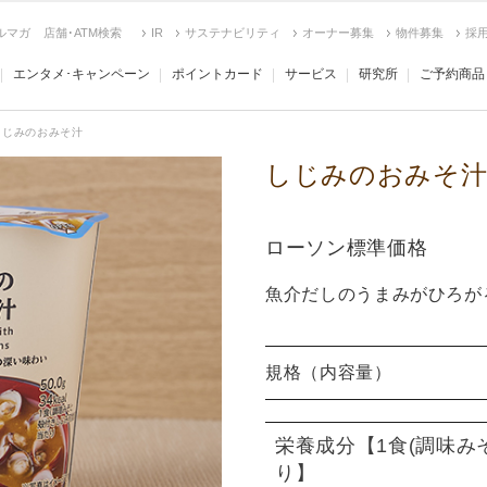
ルマガ
店舗･ATM検索
IR
サステナビリティ
オーナー募集
物件募集
採
エンタメ･キャンペーン
ポイントカード
サービス
研究所
ご予約商品
しじみのおみそ汁
しじみのおみそ
ローソン標準価格
魚介だしのうまみがひろが
規格（内容量）
栄養成分
【1食(調味み
り】