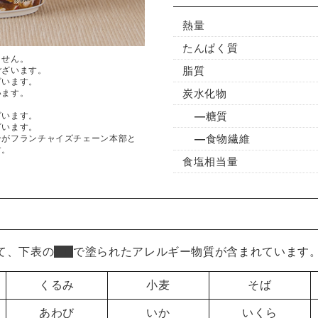
熱量
たんぱく質
ません。
脂質
ございます。
ざいます。
炭水化物
います。
糖質
ざいます。
ざいます。
食物繊維
ンがフランチャイズチェーン本部と
す。
食塩相当量
て、下表の
■
で塗られたアレルギー物質が含まれています
くるみ
小麦
そば
あわび
いか
いくら