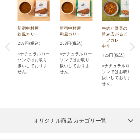
し
新宿中村屋
新宿中村屋
牛肉と野菜の
み
欧風カリー
和風カリー
旨み広がるビ
ーフカレー
258
円(税込)
258
円(税込)
中辛
※ナチュラルロー
※ナチュラルロー
125
円(税込)
ロー
ソンではお取り
ソンではお取り
取り
扱いしておりま
扱いしておりま
※ナチュラルロー
りま
せん。
せん。
ソンではお取り
扱いしておりま
せん。
オリジナル商品 カテゴリ一覧