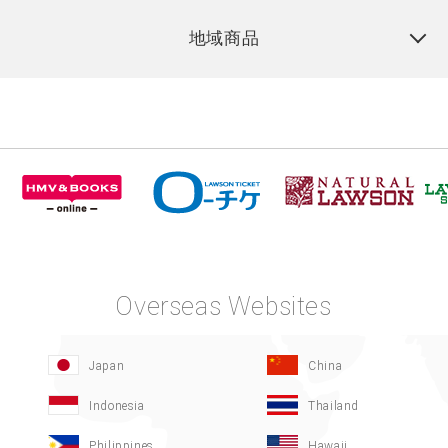
地域商品
Overseas Websites
Japan
China
Indonesia
Thailand
Philippines
Hawaii