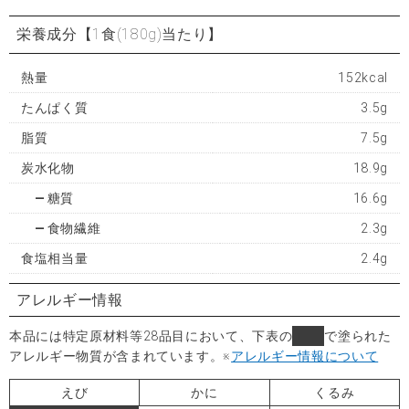
栄養成分
【1食(180g)当たり】
熱量
152kcal
たんぱく質
3.5g
脂質
7.5g
炭水化物
18.9g
糖質
16.6g
食物繊維
2.3g
食塩相当量
2.4g
アレルギー情報
本品には特定原材料等28品目において、下表の
■
で塗られた
アレルギー物質が含まれています。
※
アレルギー情報について
えび
かに
くるみ