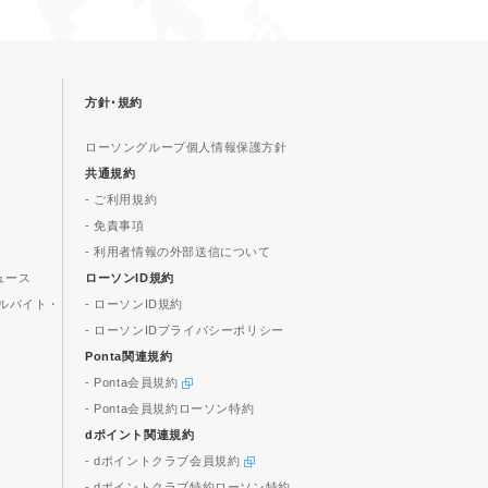
方針･規約
ローソングループ個人情報保護方針
共通規約
- ご利用規約
- 免責事項
- 利用者情報の外部送信について
ュース
ローソンID規約
ルバイト・
- ローソンID規約
- ローソンIDプライバシーポリシー
Ponta関連規約
- Ponta会員規約
- Ponta会員規約ローソン特約
dポイント関連規約
- dポイントクラブ会員規約
- dポイントクラブ特約ローソン特約