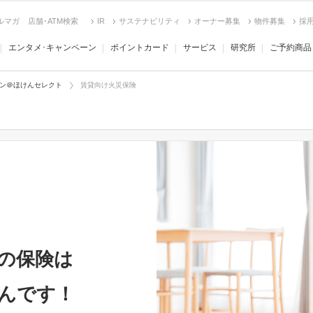
ルマガ
店舗･ATM検索
IR
サステナビリティ
オーナー募集
物件募集
採
エンタメ･キャンペーン
ポイントカード
サービス
研究所
ご予約商品
ン＠ほけんセレクト
賃貸向け火災保険
の保険は
んです！