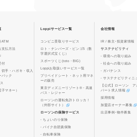
覧
Loppiサービス一覧
会社情報
ATM
コンビニ受取りサービス
IR / 株主･投資家情報
お支払方法
ロト・ナンバーズ・ビンゴ5（数
サステナビリティ
字選択式宝くじ）
ジ
- 環境への取り組み
スポーツくじ(toto・BIG)
受付
- 社会への取り組み
Loppiお取扱いサービス一覧
、切手・ハガキ・収入
- ガバナンス
ーパック
プリペイドシート・ネット用マネ
- サステナビリティニ
ーの販売
ビス
【公式】ローソン ア
東京ディズニーリゾート®・高速
電子マネー）
パート求人情報
バス・レジャー
採用情報
ローソンの運転免許トロッカ！
（外部サイト）
加盟店オーナー募集
ローソンの保険サービス
出店事例･物件募集
- ちょいのり保険
- バイク自賠責保険
- 自転車保険