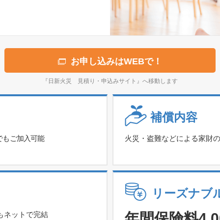
お申し込みはWEBで！
『日新火災 見積り・申込みサイト』へ移動します
補償内容
でもご加入可能
火災・盗難などによる家財
リーズナブ
もネットで完結
年間保険料
4,