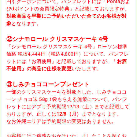
円引クーポンについて、パンフレットには「Pontaおよ
びdポイントの会員限定特典」と記載しておりますが、
対象商品を早期にご予約いただいた全てのお客様が対
象
となります。
②シナモロール クリスマスケーキ 4号
「シナモロール クリスマスケーキ 4号」ローソン標準
価格 税抜4,444円（税込4,800円）について、パンフレ
ットには「お酒使用」と記載しておりますが、
「お酒
不使用」の商品に仕様を変更
いたします。
③しみチョココーンプレゼント
一部のクリスマスケーキを対象とした、しみチョココ
ーン チョコ味 58g 1袋もらえる施策について、パンフ
レットにはアプリ予約期限12/13（土）までと記載して
おりますが、正しくは
12/8（月）
までとなります。
なお沖縄エリアは予約期限の変更はありません。
お客様にはご迷惑をおかけいたしましたことを深くお