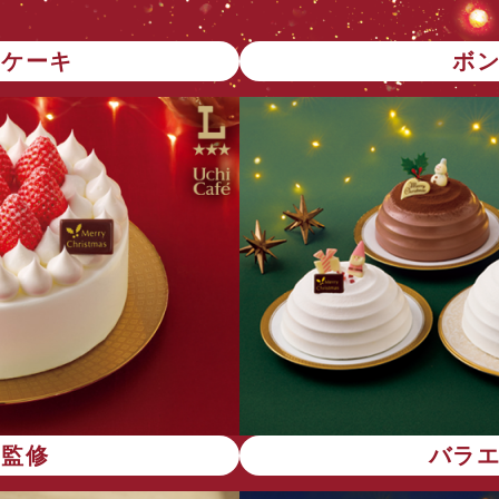
トケーキ
ボ
店監修
バラ