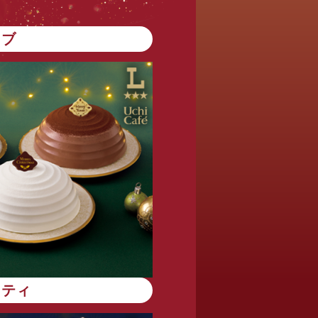
ンブ
エティ