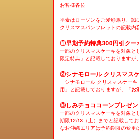
お客様各位
平素はローソンをご愛顧賜り、誠
クリスマスパンフレットの記載内
①早期予約特典300円引クー
一部のクリスマスケーキを対象とし
限定特典」と記載しておりますが
②シナモロール クリスマスケ
「シナモロール クリスマスケーキ 
用」と記載しておりますが、
「お
③しみチョココーンプレゼン
一部のクリスマスケーキを対象とし
期限12/13（土）までと記載して
なお沖縄エリアは予約期限の変更