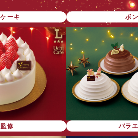
トケーキ
ボ
店監修
バラ