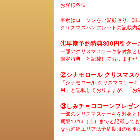
お客様各位
平素はローソンをご愛顧賜り、誠
クリスマスパンフレットの記載内
①早期予約特典300円引クー
一部のクリスマスケーキを対象とし
限定特典」と記載しておりますが
②シナモロール クリスマスケ
「シナモロール クリスマスケーキ 
用」と記載しておりますが、
「お
③しみチョココーンプレゼン
一部のクリスマスケーキを対象とし
期限12/13（土）までと記載して
なお沖縄エリアは予約期限の変更