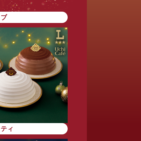
ンブ
エティ