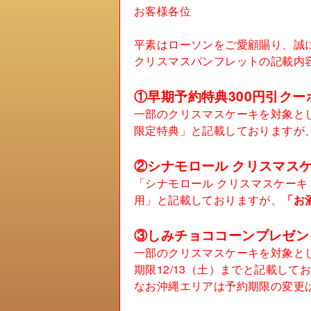
お客様各位
平素はローソンをご愛顧賜り、誠
クリスマスパンフレットの記載内
①早期予約特典300円引クー
一部のクリスマスケーキを対象とし
限定特典」と記載しておりますが
②シナモロール クリスマスケ
「シナモロール クリスマスケーキ 
用」と記載しておりますが、
「お
③しみチョココーンプレゼン
一部のクリスマスケーキを対象とし
期限12/13（土）までと記載して
なお沖縄エリアは予約期限の変更