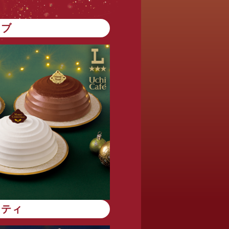
ンブ
エティ