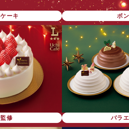
トケーキ
ボ
店監修
バラ