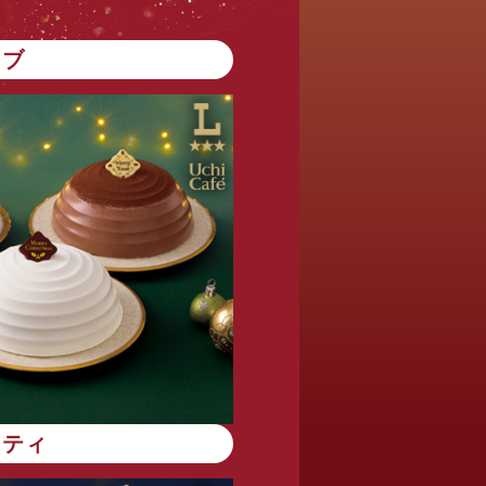
ンブ
エティ