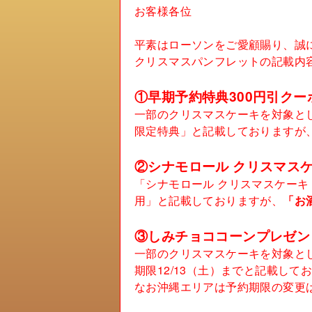
お客様各位
平素はローソンをご愛顧賜り、誠
クリスマスパンフレットの記載内
①早期予約特典300円引クー
一部のクリスマスケーキを対象とし
限定特典」と記載しておりますが
②シナモロール クリスマスケ
「シナモロール クリスマスケーキ 
用」と記載しておりますが、
「お
③しみチョココーンプレゼン
一部のクリスマスケーキを対象とし
期限12/13（土）までと記載して
なお沖縄エリアは予約期限の変更