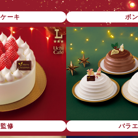
トケーキ
ボ
店監修
バラ