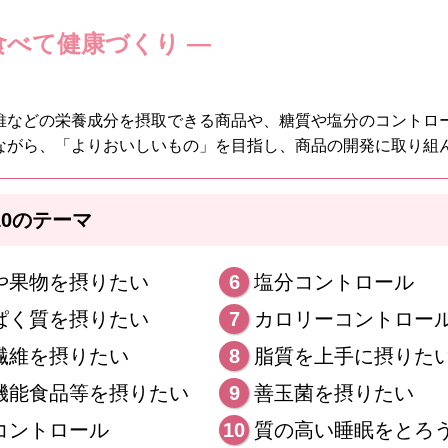
食べて健康づくり ―
維などの栄養成分を摂取できる商品や、糖質や塩分のコントロー
ながら、「よりおいしいもの」を目指し、商品の開発に取り組
0のテーマ
や果物を摂りたい
6
塩分コントロール
ぱく質を摂りたい
7
カロリーコントロー
繊維を摂りたい
8
脂質を上手に摂りた
機能食品等を摂りたい
9
善玉菌を摂りたい
コントロール
10
質の高い睡眠をとろ