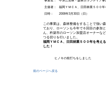
事業名：
中津江育林・森林ボランティア事
主催者：
福岡ＹＭＣＡ、日田林業５００年
日時：
2008年3月30日（日）
この事業は、森林整備をすることで強い森
ており、ローソンも今年で６回目の参加と
ん、杵築市のローソン加盟店オーナーなど
つる切りを行いました。
福岡ＹＭＣＡ、日田林業５００年を考える
した！
ヒノキの枝打ちをしました
前のページへ戻る