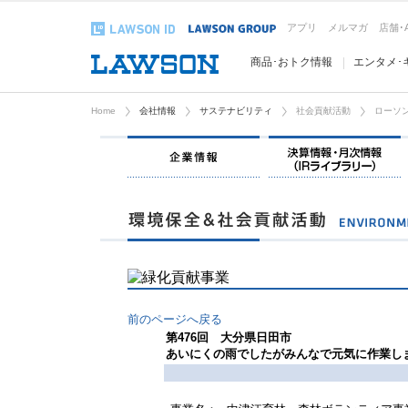
アプリ
メルマガ
店舗･
商品･おトク情報
エンタメ･
Home
会社情報
サステナビリティ
社会貢献活動
ローソン
企業情報
前のページへ戻る
第476回 大分県日田市
あいにくの雨でしたがみんなで元気に作業し