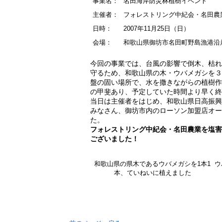
事業名：
名田海岸防災林植樹イベント
主催者：
フォレストリング中紀会・名田農
日時：
2007年11月25日（日）
会場：
和歌山県御坊市名田町野島漁港沿
今回の事業では、台風の影響で倒木、枯れ
守るため、和歌山県の木・ウバメガシを３
盤の固い場所で、水を撒きながらの植樹作
の甲斐あり、予定していた時間より早く終
当日は主催者をはじめ、和歌山県日高振興
みなさん、御坊市内のローソン加盟店オー
た。
フォレストリング中紀会・名田農業を塩害
ございました！
和歌山県の県木であるウバメガシを1本1
ウ
本、ていねいに植えました