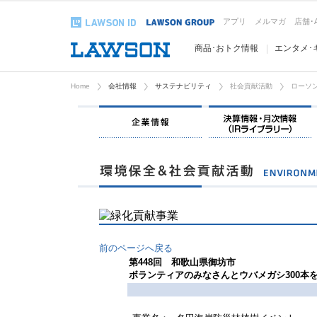
アプリ
メルマガ
店舗･
商品･おトク情報
エンタメ･
Home
会社情報
サステナビリティ
社会貢献活動
ローソン
企業情報
前のページへ戻る
第448回 和歌山県御坊市
ボランティアのみなさんとウバメガシ300本