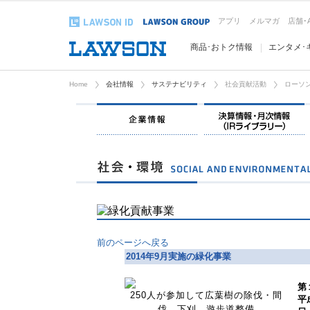
アプリ
メルマガ
店舗･
商品･おトク情報
エンタメ･
Home
会社情報
サステナビリティ
社会貢献活動
ローソン
企業情報
前のページへ戻る
2014年9月実施の緑化事業
第
250人が参加して広葉樹の除伐・間
平
伐、下刈、遊歩道整備