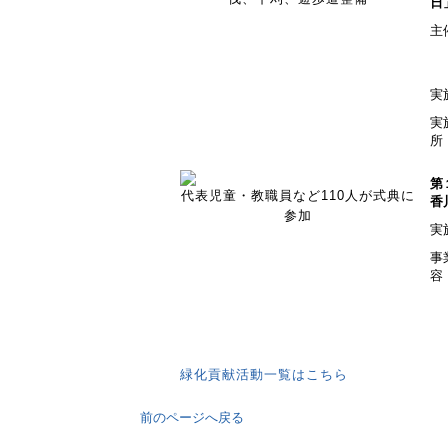
日
主
実
実
所
第
代表児童・教職員など110人が式典に
香
参加
実
事
容
緑化貢献活動一覧はこちら
前のページへ戻る