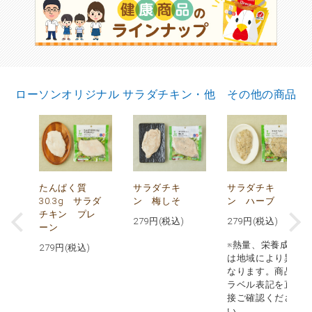
ローソンオリジナル サラダチキン・他 その他の商品
で
たんぱく質
サラダチキ
サラダチキ
30.3g サラダ
ン 梅しそ
ン ハーブ
チキン プレ
279
円(税込)
279
円(税込)
ーン
※熱量、栄養成分
279
円(税込)
は地域により異
なります。商品
ラベル表記を直
接ご確認くださ
い。