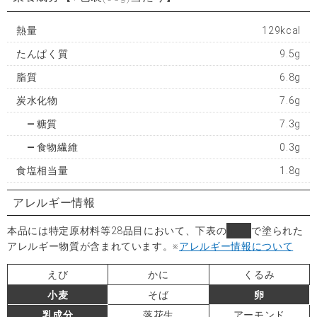
熱量
129kcal
たんぱく質
9.5g
脂質
6.8g
炭水化物
7.6g
糖質
7.3g
食物繊維
0.3g
食塩相当量
1.8g
アレルギー情報
本品には特定原材料等28品目において、下表の
■
で塗られた
アレルギー物質が含まれています。
※
アレルギー情報について
えび
かに
くるみ
小麦
そば
卵
乳成分
落花生
アーモンド