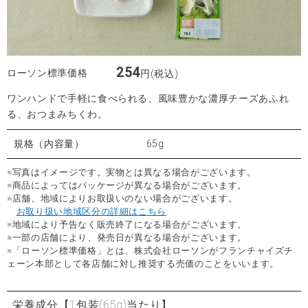
254
ローソン標準価格
円(税込)
ワンハンドで手軽に食べられる、風味豊かな濃厚チーズあふれ
る、おつまみちくわ。
規格（内容量）
65g
※写真はイメージです。実物とは異なる場合がございます。
※商品によってはパッケージが異なる場合がございます。
※店舗、地域によりお取扱いのない場合がございます。
お取り扱い地域区分の詳細はこちら
※地域により予告なく販売終了になる場合がございます。
※一部の店舗により、発売日が異なる場合がございます。
※「ローソン標準価格」とは、株式会社ローソンがフランチャイズチ
ェーン本部として各店舗に対し推奨する売価のことをいいます。
栄養成分
【1包装(65g)当たり】