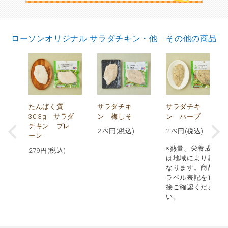
ローソンオリジナル サラダチキン・他 その他の商品
で
たんぱく質
サラダチキ
サラダチキ
30.3g サラダ
ン 梅しそ
ン ハーブ
チキン プレ
279
円(税込)
279
円(税込)
ーン
※熱量、栄養成分
279
円(税込)
は地域により異
なります。商品
ラベル表記を直
接ご確認くださ
い。