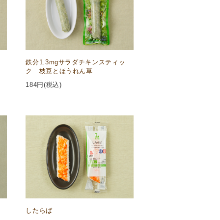
鉄分1.3mgサラダチキンスティッ
ク 枝豆とほうれん草
184
円(税込)
したらば