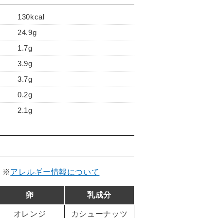
130kcal
24.9g
1.7g
3.9g
3.7g
0.2g
2.1g
。
※
アレルギー情報について
卵
乳成分
オレンジ
カシューナッツ