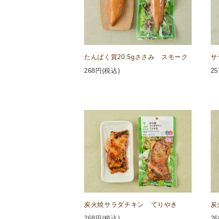
たんぱく質20.5gささみ スモーク
サ
268
円(税込)
25
炭火焼サラダチキン てりやき
炭
268
円(税込)
26