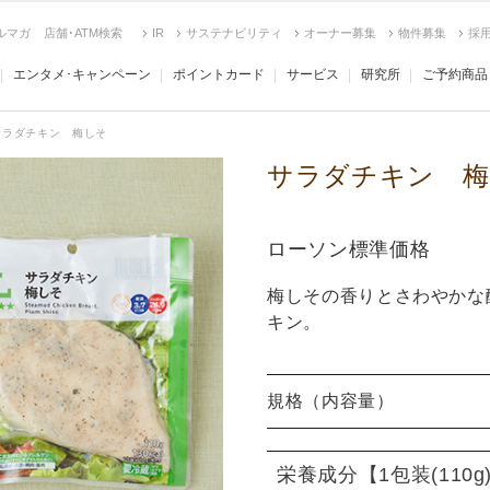
ルマガ
店舗･ATM検索
IR
サステナビリティ
オーナー募集
物件募集
採
エンタメ･キャンペーン
ポイントカード
サービス
研究所
ご予約商品
サラダチキン 梅しそ
サラダチキン 梅
ローソン標準価格
梅しその香りとさわやかな
キン。
規格（内容量）
栄養成分
【1包装(110