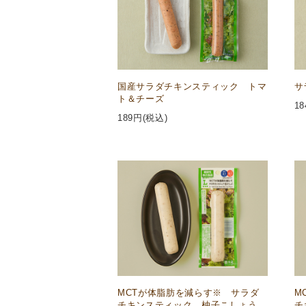
国産サラダチキンスティック トマ
サ
ト＆チーズ
18
189
円(税込)
MCTが体脂肪を減らす※ サラダ
M
チキンスティック 柚子こしょう
チ