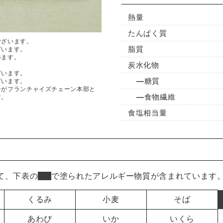
熱量
たんぱく質
ございます。
脂質
ざいます。
います。
炭水化物
ざいます。
糖質
ざいます。
ンがフランチャイズチェーン本部と
食物繊維
す。
食塩相当量
て、下表の
■
で塗られたアレルギー物質が含まれています
くるみ
小麦
そば
あわび
いか
いくら