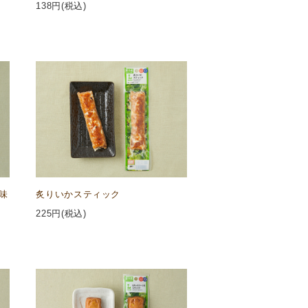
138
円(税込)
味
炙りいかスティック
225
円(税込)