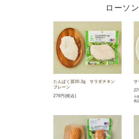
ローソン
たんぱく質30.3g サラダチキン
サ
プレーン
27
279
円(税込)
※
商