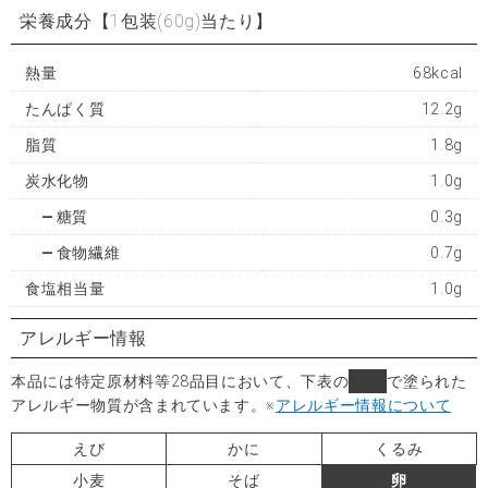
栄養成分
【1包装(60g)当たり】
熱量
68kcal
たんぱく質
12.2g
脂質
1.8g
炭水化物
1.0g
糖質
0.3g
食物繊維
0.7g
食塩相当量
1.0g
アレルギー情報
本品には特定原材料等28品目において、下表の
■
で塗られた
アレルギー物質が含まれています。
※
アレルギー情報について
えび
かに
くるみ
小麦
そば
卵