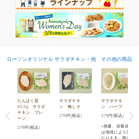
ローソンオリジナル サラダチキン・他 その他の商品
で
たんぱく質
サラダチキ
サラダチキ
30.3g サラダ
ン 梅しそ
ン ハーブ
チキン プレ
279
円(税込)
279
円(税込)
ーン
※熱量、栄養成分
279
円(税込)
は地域により異
なります。商品