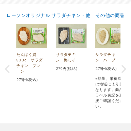
ローソンオリジナル サラダチキン・他 その他の商品
で
たんぱく質
サラダチキ
サラダチキ
30.3g サラダ
ン 梅しそ
ン ハーブ
チキン プレ
279
円(税込)
279
円(税込)
ーン
※熱量、栄養成分
279
円(税込)
は地域により異
なります。商品
ラベル表記を直
接ご確認くださ
い。