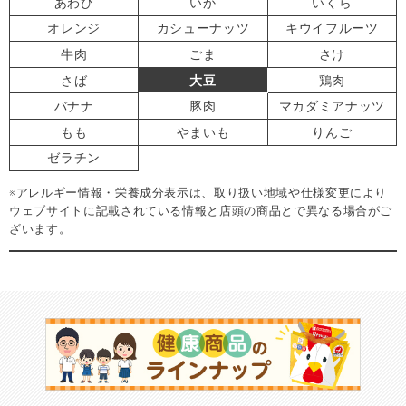
あわび
いか
いくら
オレンジ
カシューナッツ
キウイフルーツ
牛肉
ごま
さけ
さば
大豆
鶏肉
バナナ
豚肉
マカダミアナッツ
もも
やまいも
りんご
ゼラチン
※アレルギー情報・栄養成分表示は、取り扱い地域や仕様変更により
ウェブサイトに記載されている情報と店頭の商品とで異なる場合がご
ざいます。