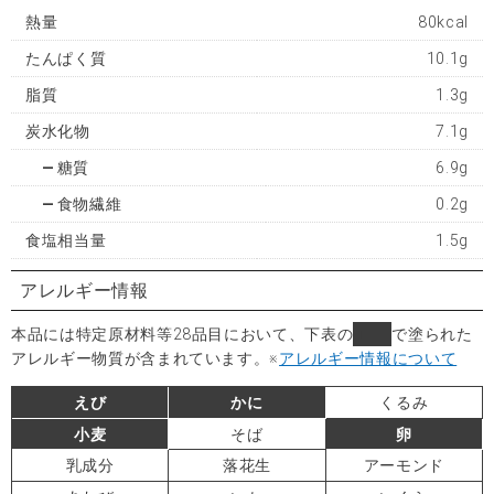
熱量
80kcal
たんぱく質
10.1g
脂質
1.3g
炭水化物
7.1g
糖質
6.9g
食物繊維
0.2g
食塩相当量
1.5g
アレルギー情報
本品には特定原材料等28品目において、下表の
■
で塗られた
アレルギー物質が含まれています。
※
アレルギー情報について
えび
かに
くるみ
小麦
そば
卵
乳成分
落花生
アーモンド