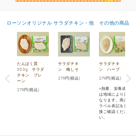
ローソンオリジナル サラダチキン・他 その他の商品
で
たんぱく質
サラダチキ
サラダチキ
30.3g サラダ
ン 梅しそ
ン ハーブ
チキン プレ
279
円(税込)
279
円(税込)
ーン
※熱量、栄養成分
279
円(税込)
は地域により異
なります。商品
ラベル表記を直
接ご確認くださ
い。