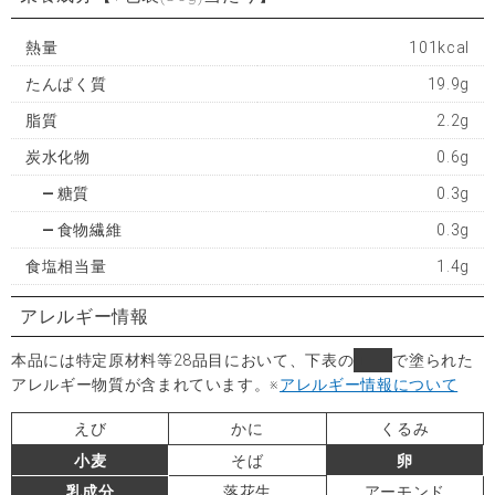
熱量
101kcal
たんぱく質
19.9g
脂質
2.2g
炭水化物
0.6g
糖質
0.3g
食物繊維
0.3g
食塩相当量
1.4g
アレルギー情報
本品には特定原材料等28品目において、下表の
■
で塗られた
アレルギー物質が含まれています。
※
アレルギー情報について
えび
かに
くるみ
小麦
そば
卵
乳成分
落花生
アーモンド