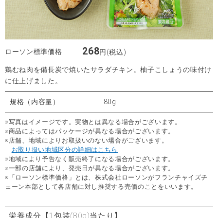
268
ローソン標準価格
円(税込)
鶏むね肉を備長炭で焼いたサラダチキン。柚子こしょうの味付け
に仕上げました。
規格（内容量）
80g
※写真はイメージです。実物とは異なる場合がございます。
※商品によってはパッケージが異なる場合がございます。
※店舗、地域によりお取扱いのない場合がございます。
お取り扱い地域区分の詳細はこちら
※地域により予告なく販売終了になる場合がございます。
※一部の店舗により、発売日が異なる場合がございます。
※「ローソン標準価格」とは、株式会社ローソンがフランチャイズチ
ェーン本部として各店舗に対し推奨する売価のことをいいます。
栄養成分
【1包装(80g)当たり】