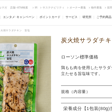
ルマガ
店舗･ATM検索
IR
サステナビリティ
オーナー募集
物件募集
採
エンタメ･キャンペーン
ポイントカード
サービス
研究所
ご予約商品
炭火焼サラダチキン 旨塩
炭火焼サラダチキ
ローソン標準価格
鶏もも肉を使用したサラダ
立たせる旨塩味です。
規格（内容量）
栄養成分
【1包装(80g