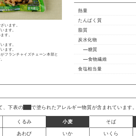
熱量
たんぱく質
ございます。
脂質
ざいます。
います。
炭水化物
ざいます。
糖質
ざいます。
ンがフランチャイズチェーン本部と
食物繊維
す。
食塩相当量
て、下表の
■
で塗られたアレルギー物質が含まれています
くるみ
小麦
そば
あわび
いか
いくら