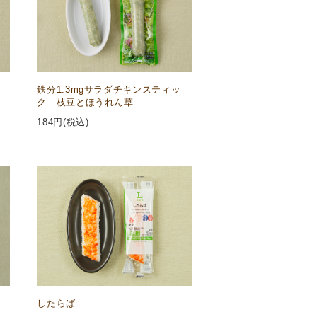
鉄分1.3mgサラダチキンスティッ
ク 枝豆とほうれん草
184
円(税込)
したらば