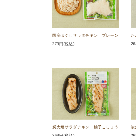
国産ほぐしサラダチキン プレーン
た
279
円(税込)
26
炭火焼サラダチキン 柚子こしょう
炭
268
円(税込)
26