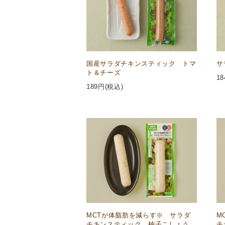
国産サラダチキンスティック トマ
サ
ト＆チーズ
18
189
円(税込)
MCTが体脂肪を減らす※ サラダ
M
チキンスティック 柚子こしょう
チ