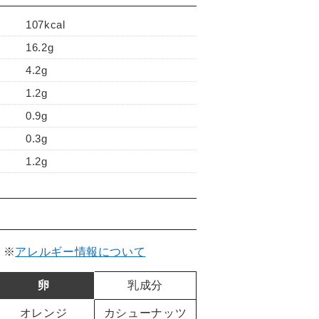
107kcal
16.2g
4.2g
1.2g
0.9g
0.3g
1.2g
。
※
アレルギー情報について
卵
乳成分
オレンジ
カシューナッツ