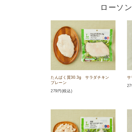
ローソン
たんぱく質30.3g サラダチキン
サ
プレーン
27
279
円(税込)