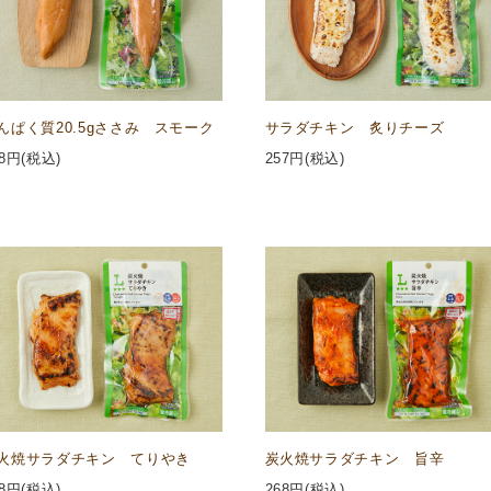
んぱく質20.5gささみ スモーク
サラダチキン 炙りチーズ
8
円(税込)
257
円(税込)
火焼サラダチキン てりやき
炭火焼サラダチキン 旨辛
8
円(税込)
268
円(税込)