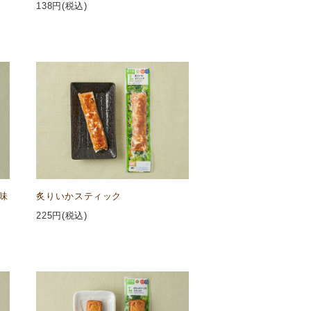
138
円(税込)
味
炙りいかスティック
225
円(税込)