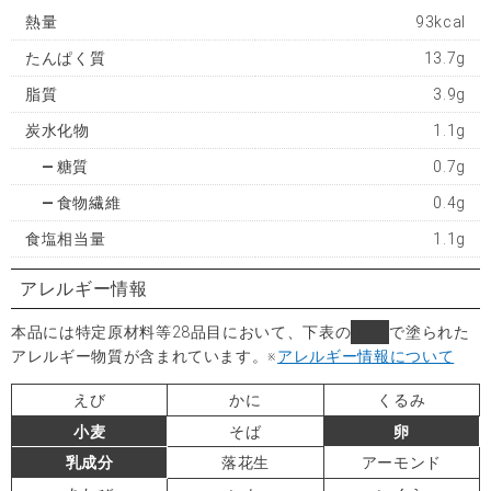
熱量
93kcal
たんぱく質
13.7g
脂質
3.9g
炭水化物
1.1g
糖質
0.7g
食物繊維
0.4g
食塩相当量
1.1g
アレルギー情報
本品には特定原材料等28品目において、下表の
■
で塗られた
アレルギー物質が含まれています。
※
アレルギー情報について
えび
かに
くるみ
小麦
そば
卵
乳成分
落花生
アーモンド