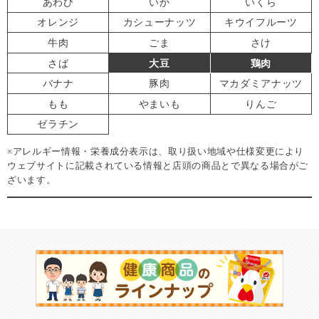
あわび
いか
いくら
オレンジ
カシューナッツ
キウイフルーツ
牛肉
ごま
さけ
さば
大豆
鶏肉
バナナ
豚肉
マカダミアナッツ
もも
やまいも
りんご
ゼラチン
※アレルギー情報・栄養成分表示は、取り扱い地域や仕様変更により
ウェブサイトに記載されている情報と店頭の商品とで異なる場合がご
ざいます。