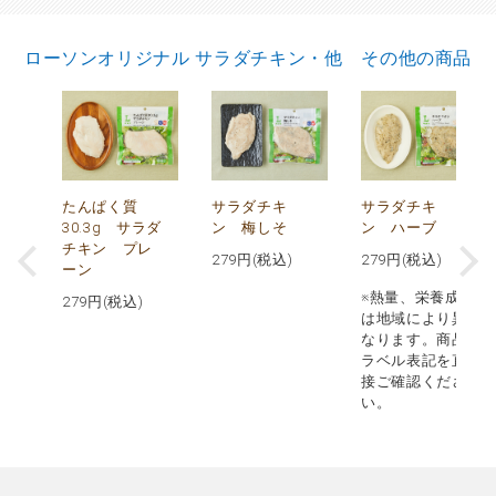
ローソンオリジナル サラダチキン・他 その他の商品
で
たんぱく質
サラダチキ
サラダチキ
30.3g サラダ
ン 梅しそ
ン ハーブ
チキン プレ
279
円(税込)
279
円(税込)
ーン
※熱量、栄養成分
279
円(税込)
は地域により異
なります。商品
ラベル表記を直
接ご確認くださ
い。