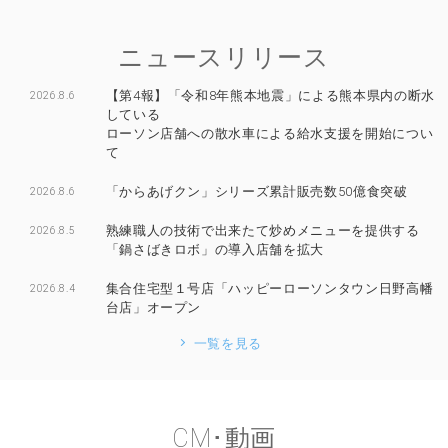
ニュースリリース
【第4報】「令和8年熊本地震」による熊本県内の断水
2026.8.6
している
ローソン店舗への散水車による給水支援を開始につい
て
「からあげクン」シリーズ累計販売数50億食突破
2026.8.6
熟練職人の技術で出来たて炒めメニューを提供する
2026.8.5
「鍋さばきロボ」の導入店舗を拡大
集合住宅型１号店「ハッピーローソンタウン日野高幡
2026.8.4
台店」オープン
一覧を見る
CM･動画