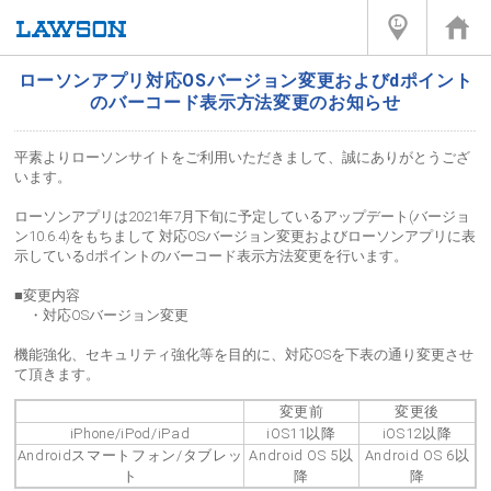
ローソンアプリ対応OSバージョン変更およびdポイント
のバーコード表示方法変更のお知らせ
平素よりローソンサイトをご利用いただきまして、誠にありがとうござ
います。
ローソンアプリは2021年7月下旬に予定しているアップデート(バージョ
ン10.6.4)をもちまして 対応OSバージョン変更およびローソンアプリに表
示しているdポイントのバーコード表示方法変更を行います。
■変更内容
・対応OSバージョン変更
機能強化、セキュリティ強化等を目的に、対応OSを下表の通り変更させ
て頂きます。
変更前
変更後
iPhone/iPod/iPad
iOS11以降
iOS12以降
Androidスマートフォン/タブレッ
Android OS 5以
Android OS 6以
ト
降
降