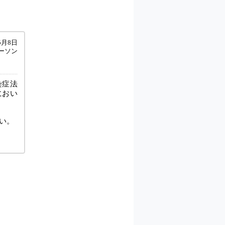
5月8日
ーソン
染症法
におい
い。