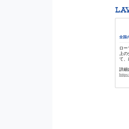
全国
ロー
上の
て、
詳細
https