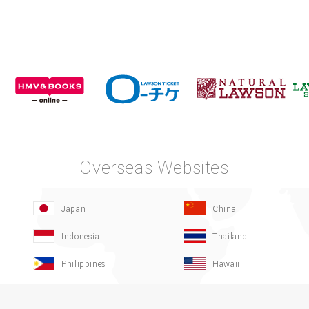
Overseas Websites
Japan
China
Indonesia
Thailand
Philippines
Hawaii