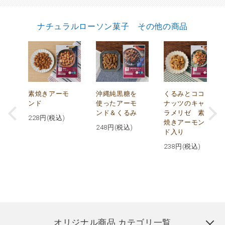
ナチュラルローソン菓子 その他の商品
摂
素焼きアーモ
沖縄純黒糖を
くるみとココ
ト
ンド
使ったアーモ
ナッツのキャ
ンド＆くるみ
ラメリゼ 素
228
円(税込)
焼きアーモン
248
円(税込)
ド入り
238
円(税込)
オリジナル商品 カテゴリ一覧