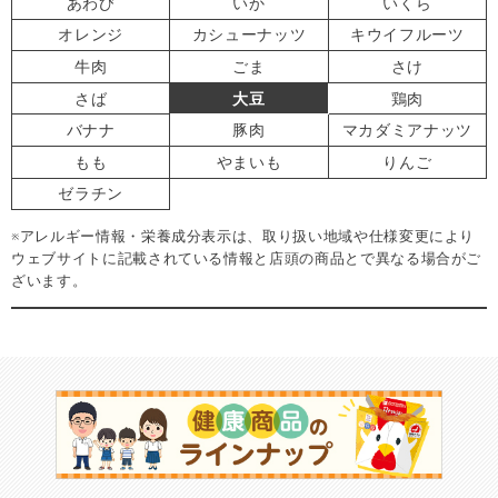
あわび
いか
いくら
オレンジ
カシューナッツ
キウイフルーツ
牛肉
ごま
さけ
さば
大豆
鶏肉
バナナ
豚肉
マカダミアナッツ
もも
やまいも
りんご
ゼラチン
※アレルギー情報・栄養成分表示は、取り扱い地域や仕様変更により
ウェブサイトに記載されている情報と店頭の商品とで異なる場合がご
ざいます。