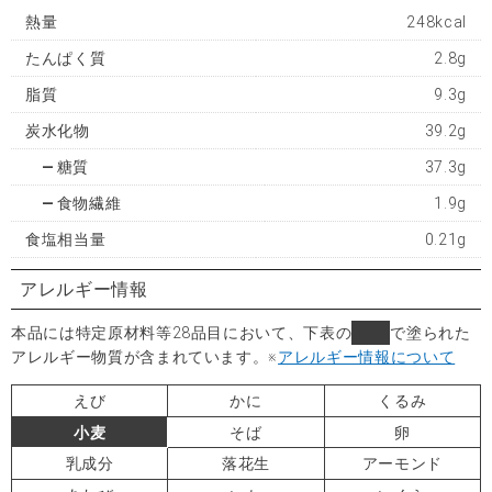
熱量
248kcal
たんぱく質
2.8g
脂質
9.3g
炭水化物
39.2g
糖質
37.3g
食物繊維
1.9g
食塩相当量
0.21g
アレルギー情報
本品には特定原材料等28品目において、下表の
■
で塗られた
アレルギー物質が含まれています。
※
アレルギー情報について
えび
かに
くるみ
小麦
そば
卵
乳成分
落花生
アーモンド