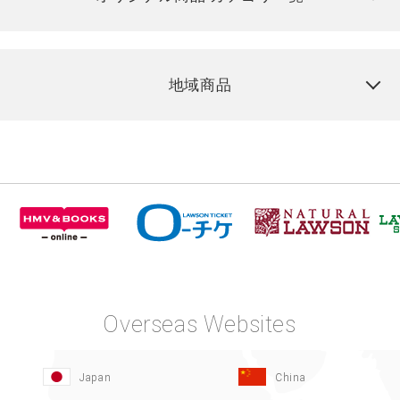
地域商品
Overseas Websites
Japan
China