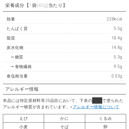
栄養成分
【1袋(40g)当たり】
熱量
228kcal
たんぱく質
5.5g
脂質
18.4g
炭水化物
14.8g
糖質
5.3g
食物繊維
9.5g
食塩相当量
0.03g
アレルギー情報
本品には特定原材料等28品目において、下表の
■
で塗られた
アレルギー物質が含まれています。
※
アレルギー情報について
えび
かに
くるみ
小麦
そば
卵