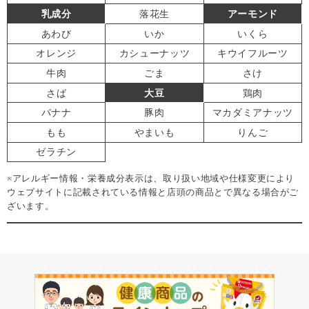
乳成分
落花生
アーモンド
あわび
いか
いくら
オレンジ
カシューナッツ
キウイフルーツ
牛肉
ごま
さけ
さば
大豆
鶏肉
バナナ
豚肉
マカダミアナッツ
もも
やまいも
りんご
ゼラチン
※アレルギー情報・栄養成分表示は、取り扱い地域や仕様変更により
ウェブサイトに記載されている情報と店頭の商品とで異なる場合がご
ざいます。