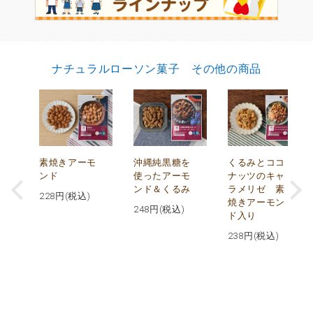
ナチュラルローソン菓子 その他の商品
摂
素焼きアーモ
沖縄純黒糖を
くるみとココ
ト
ンド
使ったアーモ
ナッツのキャ
ンド＆くるみ
ラメリゼ 素
228
円(税込)
焼きアーモン
248
円(税込)
ド入り
238
円(税込)