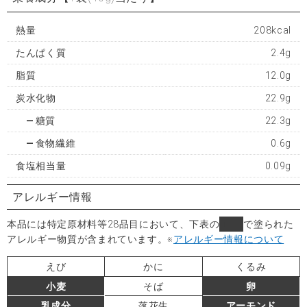
熱量
208kcal
たんぱく質
2.4g
脂質
12.0g
炭水化物
22.9g
糖質
22.3g
食物繊維
0.6g
食塩相当量
0.09g
アレルギー情報
本品には特定原材料等28品目において、下表の
■
で塗られた
アレルギー物質が含まれています。
※
アレルギー情報について
えび
かに
くるみ
小麦
そば
卵
乳成分
落花生
アーモンド