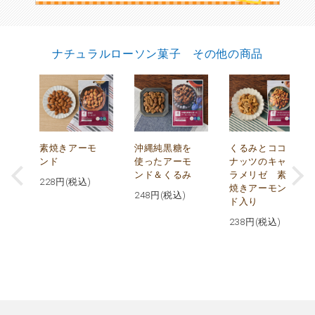
ナチュラルローソン菓子 その他の商品
摂
素焼きアーモ
沖縄純黒糖を
くるみとココ
ト
ンド
使ったアーモ
ナッツのキャ
ンド＆くるみ
ラメリゼ 素
228
円(税込)
焼きアーモン
248
円(税込)
ド入り
238
円(税込)