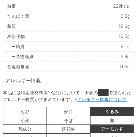
熱量
229kcal
たんぱく質
6.2g
脂質
18.6g
炭水化物
10.5g
糖質
8.1g
食物繊維
2.4g
食塩相当量
0.05g
アレルギー情報
本品には特定原材料等28品目において、下表の
■
で塗られた
アレルギー物質が含まれています。
※
アレルギー情報について
えび
かに
くるみ
小麦
そば
卵
乳成分
落花生
アーモンド