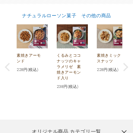
ナチュラルローソン菓子 その他の商品
摂
素焼きアーモ
くるみとココ
素焼きミック
ト
ンド
ナッツのキャ
スナッツ
ラメリゼ 素
228
円(税込)
228
円(税込)
焼きアーモン
ド入り
238
円(税込)
オリジナル商品 カテゴリ一覧