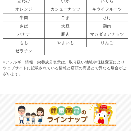
あわび
いか
いくら
オレンジ
カシューナッツ
キウイフルーツ
牛肉
ごま
さけ
さば
大豆
鶏肉
バナナ
豚肉
マカダミアナッツ
もも
やまいも
りんご
ゼラチン
※アレルギー情報・栄養成分表示は、取り扱い地域や仕様変更により
ウェブサイトに記載されている情報と店頭の商品とで異なる場合がご
ざいます。