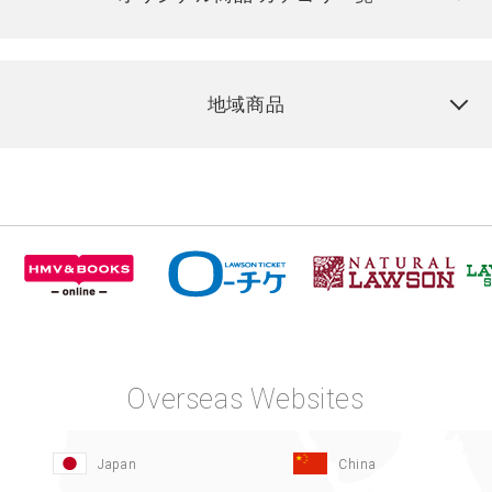
地域商品
Overseas Websites
Japan
China