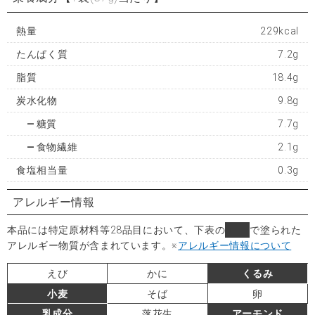
熱量
229kcal
たんぱく質
7.2g
脂質
18.4g
炭水化物
9.8g
糖質
7.7g
食物繊維
2.1g
食塩相当量
0.3g
アレルギー情報
本品には特定原材料等28品目において、下表の
■
で塗られた
アレルギー物質が含まれています。
※
アレルギー情報について
えび
かに
くるみ
小麦
そば
卵
乳成分
落花生
アーモンド