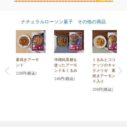
ナチュラルローソン菓子 その他の商品
摂
素焼きアーモ
沖縄純黒糖を
くるみとココ
ト
ンド
使ったアーモ
ナッツのキャ
ンド＆くるみ
ラメリゼ 素
228
円(税込)
焼きアーモン
248
円(税込)
ド入り
238
円(税込)