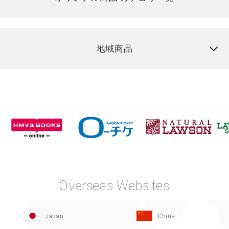
地域商品
Overseas Websites
Japan
China