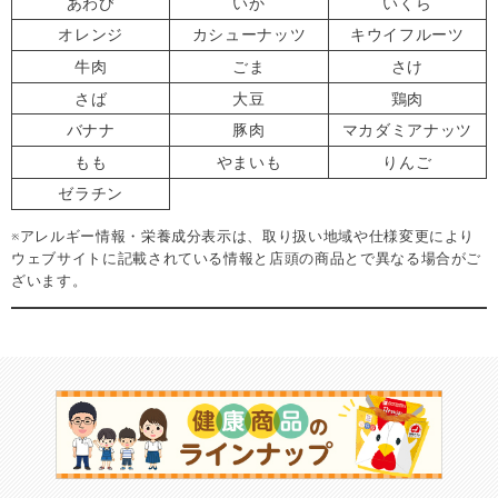
あわび
いか
いくら
オレンジ
カシューナッツ
キウイフルーツ
牛肉
ごま
さけ
さば
大豆
鶏肉
バナナ
豚肉
マカダミアナッツ
もも
やまいも
りんご
ゼラチン
※アレルギー情報・栄養成分表示は、取り扱い地域や仕様変更により
ウェブサイトに記載されている情報と店頭の商品とで異なる場合がご
ざいます。