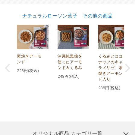
ナチュラルローソン菓子 その他の商品
摂
素焼きアーモ
沖縄純黒糖を
くるみとココ
ト
ンド
使ったアーモ
ナッツのキャ
ンド＆くるみ
ラメリゼ 素
228
円(税込)
焼きアーモン
248
円(税込)
ド入り
238
円(税込)
オリジナル商品 カテゴリ一覧