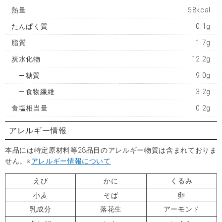
熱量
58kcal
たんぱく質
0.1g
脂質
1.7g
炭水化物
12.2g
糖質
9.0g
食物繊維
3.2g
食塩相当量
0.2g
アレルギー情報
本品には特定原材料等28品目のアレルギー物質は含まれておりま
せん。※
アレルギー情報について
えび
かに
くるみ
小麦
そば
卵
乳成分
落花生
アーモンド