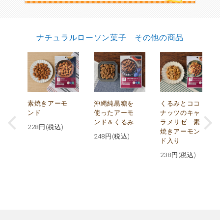
ナチュラルローソン菓子 その他の商品
摂
素焼きアーモ
沖縄純黒糖を
くるみとココ
ト
ンド
使ったアーモ
ナッツのキャ
ンド＆くるみ
ラメリゼ 素
228
円(税込)
焼きアーモン
248
円(税込)
ド入り
238
円(税込)