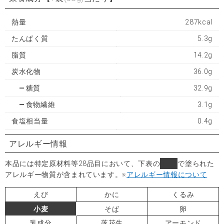
熱量
287kcal
たんぱく質
5.3g
脂質
14.2g
炭水化物
36.0g
糖質
32.9g
食物繊維
3.1g
食塩相当量
0.4g
アレルギー情報
本品には特定原材料等28品目において、下表の
■
で塗られた
アレルギー物質が含まれています。
※
アレルギー情報について
えび
かに
くるみ
小麦
そば
卵
乳成分
落花生
アーモンド