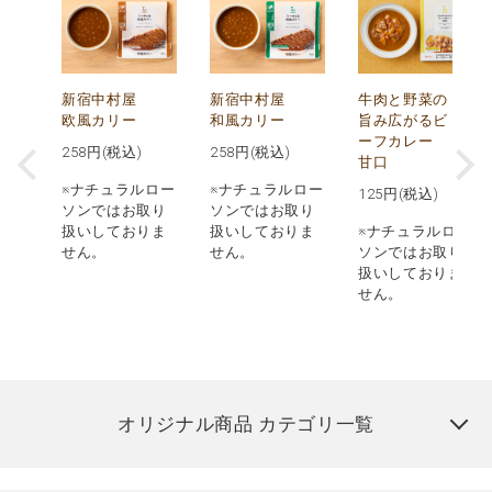
し
新宿中村屋
新宿中村屋
牛肉と野菜の
み
欧風カリー
和風カリー
旨み広がるビ
ーフカレー
258
円(税込)
258
円(税込)
甘口
※ナチュラルロー
※ナチュラルロー
125
円(税込)
ロー
ソンではお取り
ソンではお取り
取り
扱いしておりま
扱いしておりま
※ナチュラルロー
りま
せん。
せん。
ソンではお取り
扱いしておりま
せん。
オリジナル商品 カテゴリ一覧