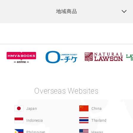
地域商品
Overseas Websites
Japan
China
Indonesia
Thailand
Philippines
Hawaii