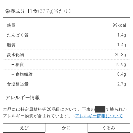
栄養成分
【1食(27.7g)当たり】
熱量
99kcal
たんぱく質
1.4g
脂質
1.4g
炭水化物
20.3g
糖質
19.9g
食物繊維
0.4g
食塩相当量
2.7g
アレルギー情報
本品には特定原材料等28品目において、下表の
■
で塗られた
アレルギー物質が含まれています。
※
アレルギー情報について
えび
かに
くるみ